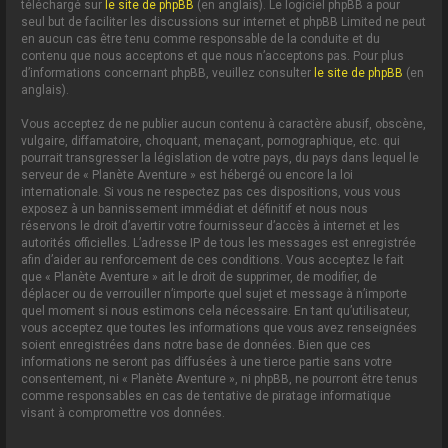
téléchargé sur
le site de phpBB
(en anglais). Le logiciel phpBB a pour
seul but de faciliter les discussions sur internet et phpBB Limited ne peut
en aucun cas être tenu comme responsable de la conduite et du
contenu que nous acceptons et que nous n’acceptons pas. Pour plus
d’informations concernant phpBB, veuillez consulter
le site de phpBB
(en
anglais).
Vous acceptez de ne publier aucun contenu à caractère abusif, obscène,
vulgaire, diffamatoire, choquant, menaçant, pornographique, etc. qui
pourrait transgresser la législation de votre pays, du pays dans lequel le
serveur de « Planète Aventure » est hébergé ou encore la loi
internationale. Si vous ne respectez pas ces dispositions, vous vous
exposez à un bannissement immédiat et définitif et nous nous
réservons le droit d’avertir votre fournisseur d’accès à internet et les
autorités officielles. L’adresse IP de tous les messages est enregistrée
afin d’aider au renforcement de ces conditions. Vous acceptez le fait
que « Planète Aventure » ait le droit de supprimer, de modifier, de
déplacer ou de verrouiller n’importe quel sujet et message à n’importe
quel moment si nous estimons cela nécessaire. En tant qu’utilisateur,
vous acceptez que toutes les informations que vous avez renseignées
soient enregistrées dans notre base de données. Bien que ces
informations ne seront pas diffusées à une tierce partie sans votre
consentement, ni « Planète Aventure », ni phpBB, ne pourront être tenus
comme responsables en cas de tentative de piratage informatique
visant à compromettre vos données.