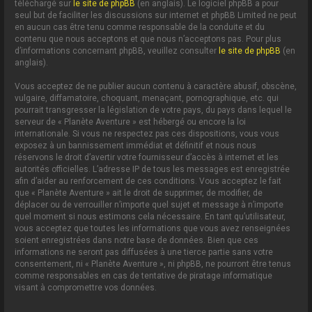
téléchargé sur
le site de phpBB
(en anglais). Le logiciel phpBB a pour
seul but de faciliter les discussions sur internet et phpBB Limited ne peut
en aucun cas être tenu comme responsable de la conduite et du
contenu que nous acceptons et que nous n’acceptons pas. Pour plus
d’informations concernant phpBB, veuillez consulter
le site de phpBB
(en
anglais).
Vous acceptez de ne publier aucun contenu à caractère abusif, obscène,
vulgaire, diffamatoire, choquant, menaçant, pornographique, etc. qui
pourrait transgresser la législation de votre pays, du pays dans lequel le
serveur de « Planète Aventure » est hébergé ou encore la loi
internationale. Si vous ne respectez pas ces dispositions, vous vous
exposez à un bannissement immédiat et définitif et nous nous
réservons le droit d’avertir votre fournisseur d’accès à internet et les
autorités officielles. L’adresse IP de tous les messages est enregistrée
afin d’aider au renforcement de ces conditions. Vous acceptez le fait
que « Planète Aventure » ait le droit de supprimer, de modifier, de
déplacer ou de verrouiller n’importe quel sujet et message à n’importe
quel moment si nous estimons cela nécessaire. En tant qu’utilisateur,
vous acceptez que toutes les informations que vous avez renseignées
soient enregistrées dans notre base de données. Bien que ces
informations ne seront pas diffusées à une tierce partie sans votre
consentement, ni « Planète Aventure », ni phpBB, ne pourront être tenus
comme responsables en cas de tentative de piratage informatique
visant à compromettre vos données.