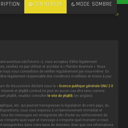
RIPTION
CONNEXION
MODE SOMBRE
lanete-aventure.net/forums »), vous acceptez d’être légalement
s, veuillez ne pas utiliser et accéder à « Planète Aventure ». Nous
e nous vous conseillons de vérifier régulièrement par vous-même. En
d’être légalement responsable des conditions modifiées et mises à jour.
forum de discussions déclaré sous la «
licence publique générale GNU 2.0
 sur internet et phpBB Limited ne peut en aucun cas être tenu comme
ant phpBB, veuillez consulter
le site de phpBB
(en anglais).
ique, etc. qui pourrait transgresser la législation de votre pays, du
es dispositions, vous vous exposez à un bannissement immédiat et
IP de tous les messages est enregistrée afin d’aider au renforcement de
iller n’importe quel sujet et message à n’importe quel moment si nous
ent enregistrées dans notre base de données. Bien que ces informations