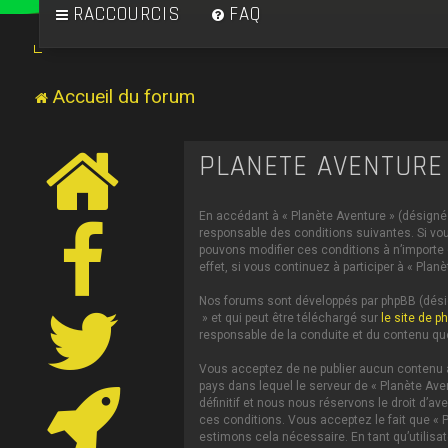
RACCOURCIS
FAQ
Accueil du forum
PLANÈTE AVENTURE 
En accédant à « Planète Aventure » (désigné c
responsable des conditions suivantes. Si vou
pouvons modifier ces conditions à n’importe
effet, si vous continuez à participer à « Pl
Nos forums sont développés par phpBB (désign
» et qui peut être téléchargé sur
le site de p
responsable de la conduite et du contenu qu
Vous acceptez de ne publier aucun contenu à 
pays dans lequel le serveur de « Planète Ave
définitif et nous nous réservons le droit d’av
ces conditions. Vous acceptez le fait que « P
estimons cela nécessaire. En tant qu’utilis