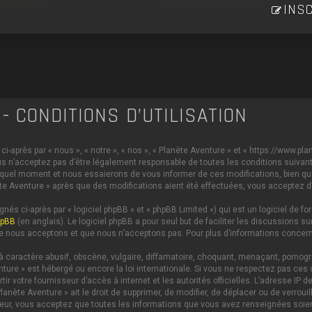
INSC
- CONDITIONS D’UTILISATION
i-après par « nous », « notre », « nos », « Planète Aventure » et « https://www.p
s n’acceptez pas d’être légalement responsable de toutes les conditions suivante
 quel moment et nous essaierons de vous informer de ces modifications, bien qu
anète Aventure » après que des modifications aient été effectuées, vous acceptez 
és ci-après par « logiciel phpBB » et « phpBB Limited ») qui est un logiciel de 
hpBB
(en anglais). Le logiciel phpBB a pour seul but de faciliter les discussions
e nous acceptons et que nous n’acceptons pas. Pour plus d’informations concern
caractère abusif, obscène, vulgaire, diffamatoire, choquant, menaçant, pornograph
nture » est hébergé ou encore la loi internationale. Si vous ne respectez pas c
ertir votre fournisseur d’accès à internet et les autorités officielles. L’adresse 
lanète Aventure » ait le droit de supprimer, de modifier, de déplacer ou de verrou
ateur, vous acceptez que toutes les informations que vous avez renseignées soi