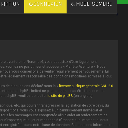
RIPTION
CONNEXION
MODE SOMBRE
lanete-aventure.net/forums »), vous acceptez d’être légalement
s, veuillez ne pas utiliser et accéder à « Planète Aventure ». Nous
e nous vous conseillons de vérifier régulièrement par vous-même. En
d’être légalement responsable des conditions modifiées et mises à jour.
forum de discussions déclaré sous la «
licence publique générale GNU 2.0
 sur internet et phpBB Limited ne peut en aucun cas être tenu comme
ant phpBB, veuillez consulter
le site de phpBB
(en anglais).
ique, etc. qui pourrait transgresser la législation de votre pays, du
es dispositions, vous vous exposez à un bannissement immédiat et
IP de tous les messages est enregistrée afin d’aider au renforcement de
iller n’importe quel sujet et message à n’importe quel moment si nous
ent enregistrées dans notre base de données. Bien que ces informations