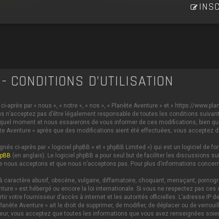
INSC
- CONDITIONS D’UTILISATION
i-après par « nous », « notre », « nos », « Planète Aventure » et « https://www.p
s n’acceptez pas d’être légalement responsable de toutes les conditions suivante
 quel moment et nous essaierons de vous informer de ces modifications, bien qu
anète Aventure » après que des modifications aient été effectuées, vous acceptez 
és ci-après par « logiciel phpBB » et « phpBB Limited ») qui est un logiciel de 
hpBB
(en anglais). Le logiciel phpBB a pour seul but de faciliter les discussions
e nous acceptons et que nous n’acceptons pas. Pour plus d’informations concern
caractère abusif, obscène, vulgaire, diffamatoire, choquant, menaçant, pornograph
nture » est hébergé ou encore la loi internationale. Si vous ne respectez pas c
ertir votre fournisseur d’accès à internet et les autorités officielles. L’adresse 
lanète Aventure » ait le droit de supprimer, de modifier, de déplacer ou de verrou
ateur, vous acceptez que toutes les informations que vous avez renseignées soi