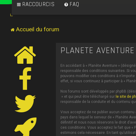
RACCOURCIS
FAQ
Accueil du forum
PLANÈTE AVENTURE 
En accédant à « Planète Aventure » (désigné c
responsable des conditions suivantes. Si vou
pouvons modifier ces conditions à n’importe
effet, si vous continuez à participer à « Pl
Nos forums sont développés par phpBB (désign
» et qui peut être téléchargé sur
le site de p
responsable de la conduite et du contenu qu
Vous acceptez de ne publier aucun contenu à 
pays dans lequel le serveur de « Planète Ave
définitif et nous nous réservons le droit d’av
ces conditions. Vous acceptez le fait que « P
estimons cela nécessaire. En tant qu’utilis