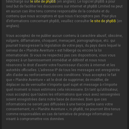
téléchargé sur
le site de phpBB
(en anglais). Le logiciel phpBB a pour
seul but de faciliter les discussions sur internet et phpBB Limited ne peut
en aucun cas être tenu comme responsable de la conduite et du
contenu que nous acceptons et que nous n’acceptons pas. Pour plus
d’informations concernant phpBB, veuillez consulter
le site de phpBB
(en
anglais).
Vous acceptez de ne publier aucun contenu à caractère abusif, obscène,
vulgaire, diffamatoire, choquant, menaçant, pornographique, etc. qui
pourrait transgresser la législation de votre pays, du pays dans lequel le
serveur de « Planète Aventure » est hébergé ou encore la loi
internationale. Si vous ne respectez pas ces dispositions, vous vous
exposez à un bannissement immédiat et définitif et nous nous
réservons le droit d’avertir votre fournisseur d’accès à internet et les
autorités officielles. L’adresse IP de tous les messages est enregistrée
afin d’aider au renforcement de ces conditions. Vous acceptez le fait
que « Planète Aventure » ait le droit de supprimer, de modifier, de
déplacer ou de verrouiller n’importe quel sujet et message à n’importe
quel moment si nous estimons cela nécessaire. En tant qu’utilisateur,
vous acceptez que toutes les informations que vous avez renseignées
soient enregistrées dans notre base de données. Bien que ces
informations ne seront pas diffusées à une tierce partie sans votre
consentement, ni « Planète Aventure », ni phpBB, ne pourront être tenus
comme responsables en cas de tentative de piratage informatique
visant à compromettre vos données.