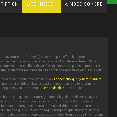
RIPTION
CONNEXION
MODE SOMBRE
lanete-aventure.net/forums »), vous acceptez d’être légalement
s, veuillez ne pas utiliser et accéder à « Planète Aventure ». Nous
e nous vous conseillons de vérifier régulièrement par vous-même. En
d’être légalement responsable des conditions modifiées et mises à jour.
forum de discussions déclaré sous la «
licence publique générale GNU 2.0
 sur internet et phpBB Limited ne peut en aucun cas être tenu comme
ant phpBB, veuillez consulter
le site de phpBB
(en anglais).
ique, etc. qui pourrait transgresser la législation de votre pays, du
es dispositions, vous vous exposez à un bannissement immédiat et
IP de tous les messages est enregistrée afin d’aider au renforcement de
iller n’importe quel sujet et message à n’importe quel moment si nous
ent enregistrées dans notre base de données. Bien que ces informations