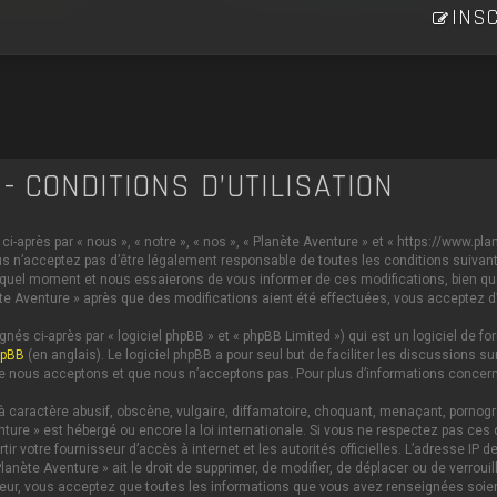
INSC
- CONDITIONS D’UTILISATION
i-après par « nous », « notre », « nos », « Planète Aventure » et « https://www.p
s n’acceptez pas d’être légalement responsable de toutes les conditions suivante
 quel moment et nous essaierons de vous informer de ces modifications, bien qu
anète Aventure » après que des modifications aient été effectuées, vous acceptez 
és ci-après par « logiciel phpBB » et « phpBB Limited ») qui est un logiciel de 
hpBB
(en anglais). Le logiciel phpBB a pour seul but de faciliter les discussions
e nous acceptons et que nous n’acceptons pas. Pour plus d’informations concern
caractère abusif, obscène, vulgaire, diffamatoire, choquant, menaçant, pornograph
nture » est hébergé ou encore la loi internationale. Si vous ne respectez pas c
ertir votre fournisseur d’accès à internet et les autorités officielles. L’adresse 
lanète Aventure » ait le droit de supprimer, de modifier, de déplacer ou de verrou
ateur, vous acceptez que toutes les informations que vous avez renseignées soi