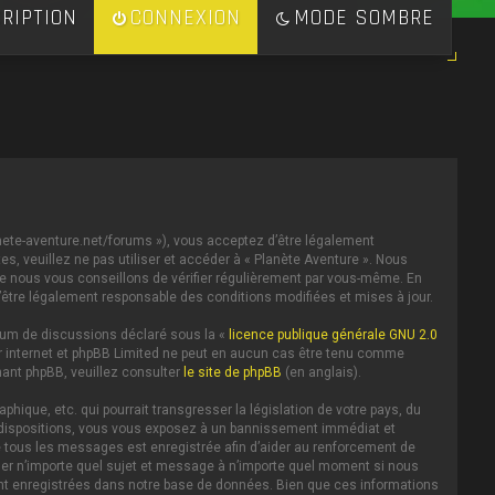
RIPTION
CONNEXION
MODE SOMBRE
lanete-aventure.net/forums »), vous acceptez d’être légalement
s, veuillez ne pas utiliser et accéder à « Planète Aventure ». Nous
e nous vous conseillons de vérifier régulièrement par vous-même. En
d’être légalement responsable des conditions modifiées et mises à jour.
forum de discussions déclaré sous la «
licence publique générale GNU 2.0
 sur internet et phpBB Limited ne peut en aucun cas être tenu comme
ant phpBB, veuillez consulter
le site de phpBB
(en anglais).
ique, etc. qui pourrait transgresser la législation de votre pays, du
es dispositions, vous vous exposez à un bannissement immédiat et
IP de tous les messages est enregistrée afin d’aider au renforcement de
iller n’importe quel sujet et message à n’importe quel moment si nous
ent enregistrées dans notre base de données. Bien que ces informations