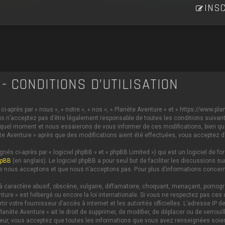
INSC
- CONDITIONS D’UTILISATION
i-après par « nous », « notre », « nos », « Planète Aventure » et « https://www.p
s n’acceptez pas d’être légalement responsable de toutes les conditions suivante
 quel moment et nous essaierons de vous informer de ces modifications, bien qu
anète Aventure » après que des modifications aient été effectuées, vous acceptez 
és ci-après par « logiciel phpBB » et « phpBB Limited ») qui est un logiciel de 
hpBB
(en anglais). Le logiciel phpBB a pour seul but de faciliter les discussions
e nous acceptons et que nous n’acceptons pas. Pour plus d’informations concern
caractère abusif, obscène, vulgaire, diffamatoire, choquant, menaçant, pornograph
nture » est hébergé ou encore la loi internationale. Si vous ne respectez pas c
ertir votre fournisseur d’accès à internet et les autorités officielles. L’adresse 
lanète Aventure » ait le droit de supprimer, de modifier, de déplacer ou de verrou
ateur, vous acceptez que toutes les informations que vous avez renseignées soi