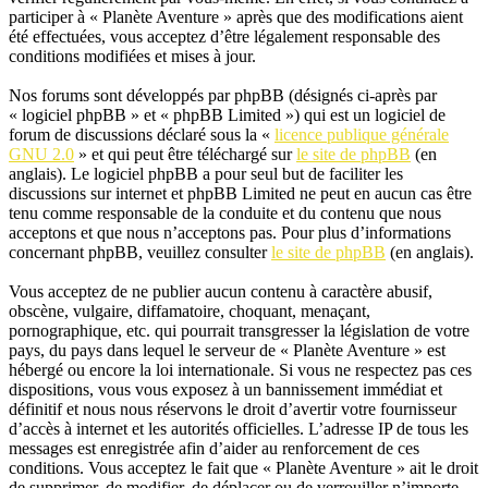
participer à « Planète Aventure » après que des modifications aient
été effectuées, vous acceptez d’être légalement responsable des
conditions modifiées et mises à jour.
Nos forums sont développés par phpBB (désignés ci-après par
« logiciel phpBB » et « phpBB Limited ») qui est un logiciel de
forum de discussions déclaré sous la «
licence publique générale
GNU 2.0
» et qui peut être téléchargé sur
le site de phpBB
(en
anglais). Le logiciel phpBB a pour seul but de faciliter les
discussions sur internet et phpBB Limited ne peut en aucun cas être
tenu comme responsable de la conduite et du contenu que nous
acceptons et que nous n’acceptons pas. Pour plus d’informations
concernant phpBB, veuillez consulter
le site de phpBB
(en anglais).
Vous acceptez de ne publier aucun contenu à caractère abusif,
obscène, vulgaire, diffamatoire, choquant, menaçant,
pornographique, etc. qui pourrait transgresser la législation de votre
pays, du pays dans lequel le serveur de « Planète Aventure » est
hébergé ou encore la loi internationale. Si vous ne respectez pas ces
dispositions, vous vous exposez à un bannissement immédiat et
définitif et nous nous réservons le droit d’avertir votre fournisseur
d’accès à internet et les autorités officielles. L’adresse IP de tous les
messages est enregistrée afin d’aider au renforcement de ces
conditions. Vous acceptez le fait que « Planète Aventure » ait le droit
de supprimer, de modifier, de déplacer ou de verrouiller n’importe