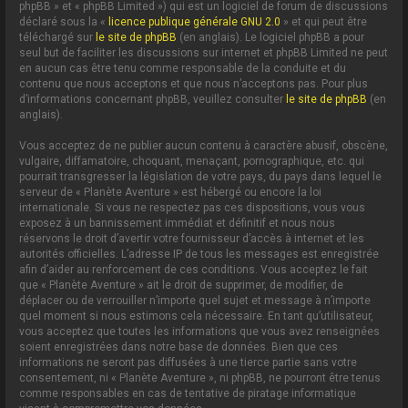
phpBB » et « phpBB Limited ») qui est un logiciel de forum de discussions
déclaré sous la «
licence publique générale GNU 2.0
» et qui peut être
téléchargé sur
le site de phpBB
(en anglais). Le logiciel phpBB a pour
seul but de faciliter les discussions sur internet et phpBB Limited ne peut
en aucun cas être tenu comme responsable de la conduite et du
contenu que nous acceptons et que nous n’acceptons pas. Pour plus
d’informations concernant phpBB, veuillez consulter
le site de phpBB
(en
anglais).
Vous acceptez de ne publier aucun contenu à caractère abusif, obscène,
vulgaire, diffamatoire, choquant, menaçant, pornographique, etc. qui
pourrait transgresser la législation de votre pays, du pays dans lequel le
serveur de « Planète Aventure » est hébergé ou encore la loi
internationale. Si vous ne respectez pas ces dispositions, vous vous
exposez à un bannissement immédiat et définitif et nous nous
réservons le droit d’avertir votre fournisseur d’accès à internet et les
autorités officielles. L’adresse IP de tous les messages est enregistrée
afin d’aider au renforcement de ces conditions. Vous acceptez le fait
que « Planète Aventure » ait le droit de supprimer, de modifier, de
déplacer ou de verrouiller n’importe quel sujet et message à n’importe
quel moment si nous estimons cela nécessaire. En tant qu’utilisateur,
vous acceptez que toutes les informations que vous avez renseignées
soient enregistrées dans notre base de données. Bien que ces
informations ne seront pas diffusées à une tierce partie sans votre
consentement, ni « Planète Aventure », ni phpBB, ne pourront être tenus
comme responsables en cas de tentative de piratage informatique