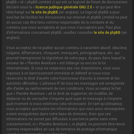
phpBB » et « phpBB Limited ») qui est un logiciel de forum de discussions
déclaré sous la «
licence publique générale GNU 2.0
» et qui peut être
téléchargé sur
le site de phpBB
(en anglais). Le logiciel phpBB a pour
seul but de faciliter les discussions sur internet et phpBB Limited ne peut
en aucun cas être tenu comme responsable de la conduite et du
contenu que nous acceptons et que nous n’acceptons pas. Pour plus
d’informations concernant phpBB, veuillez consulter
le site de phpBB
(en
anglais).
Vous acceptez de ne publier aucun contenu à caractère abusif, obscène,
vulgaire, diffamatoire, choquant, menaçant, pornographique, etc. qui
pourrait transgresser la législation de votre pays, du pays dans lequel le
serveur de « Planète Aventure » est hébergé ou encore la loi
internationale. Si vous ne respectez pas ces dispositions, vous vous
exposez à un bannissement immédiat et définitif et nous nous
réservons le droit d’avertir votre fournisseur d’accès à internet et les
autorités officielles. L’adresse IP de tous les messages est enregistrée
afin d’aider au renforcement de ces conditions. Vous acceptez le fait
que « Planète Aventure » ait le droit de supprimer, de modifier, de
déplacer ou de verrouiller n’importe quel sujet et message à n’importe
quel moment si nous estimons cela nécessaire. En tant qu’utilisateur,
vous acceptez que toutes les informations que vous avez renseignées
soient enregistrées dans notre base de données. Bien que ces
informations ne seront pas diffusées à une tierce partie sans votre
consentement, ni « Planète Aventure », ni phpBB, ne pourront être tenus
comme responsables en cas de tentative de piratage informatique