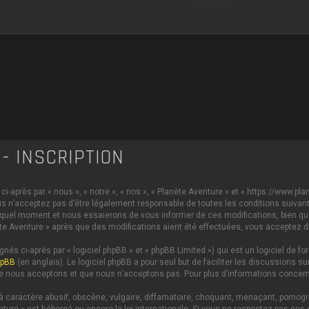
- INSCRIPTION
i-après par « nous », « notre », « nos », « Planète Aventure » et « https://www.p
s n’acceptez pas d’être légalement responsable de toutes les conditions suivante
 quel moment et nous essaierons de vous informer de ces modifications, bien qu
anète Aventure » après que des modifications aient été effectuées, vous acceptez 
és ci-après par « logiciel phpBB » et « phpBB Limited ») qui est un logiciel de 
hpBB
(en anglais). Le logiciel phpBB a pour seul but de faciliter les discussions
e nous acceptons et que nous n’acceptons pas. Pour plus d’informations concern
caractère abusif, obscène, vulgaire, diffamatoire, choquant, menaçant, pornograph