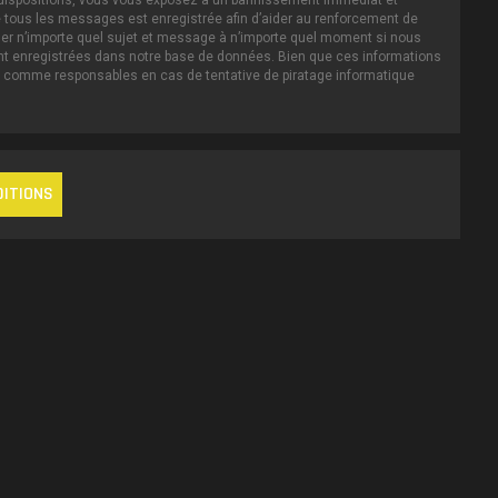
es dispositions, vous vous exposez à un bannissement immédiat et
IP de tous les messages est enregistrée afin d’aider au renforcement de
iller n’importe quel sujet et message à n’importe quel moment si nous
ent enregistrées dans notre base de données. Bien que ces informations
nus comme responsables en cas de tentative de piratage informatique