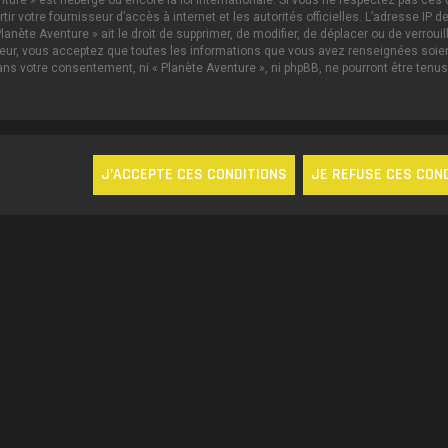
nture » est hébergé ou encore la loi internationale. Si vous ne respectez pas c
ertir votre fournisseur d’accès à internet et les autorités officielles. L’adresse 
lanète Aventure » ait le droit de supprimer, de modifier, de déplacer ou de verrou
ateur, vous acceptez que toutes les informations que vous avez renseignées soi
sans votre consentement, ni « Planète Aventure », ni phpBB, ne pourront être te