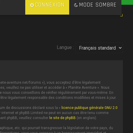
CONNEXION
MODE SOMBRE
Langue :
lanete-aventure.net/forums »), vous acceptez d’être légalement
s, veuillez ne pas utiliser et accéder à « Planète Aventure ». Nous
e nous vous conseillons de vérifier régulièrement par vous-même. En
d’être légalement responsable des conditions modifiées et mises à jour.
forum de discussions déclaré sous la «
licence publique générale GNU 2.0
 sur internet et phpBB Limited ne peut en aucun cas être tenu comme
ant phpBB, veuillez consulter
le site de phpBB
(en anglais).
ique, etc. qui pourrait transgresser la législation de votre pays, du