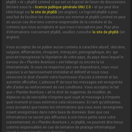
phpBB » et « phpBB Limited ») qui est un logiciel de forum de discussions
déclaré sous la «
licence publique générale GNU 2.0
» et qui peut être
téléchargé sur
le site de phpBB
(en anglais). Le logiciel phpBB a pour
seul but de faciliter les discussions sur internet et phpBB Limited ne peut
en aucun cas être tenu comme responsable de la conduite et du
contenu que nous acceptons et que nous n’acceptons pas. Pour plus
d’informations concernant phpBB, veuillez consulter
le site de phpBB
(en
anglais).
Vous acceptez de ne publier aucun contenu à caractère abusif, obscène,
vulgaire, diffamatoire, choquant, menaçant, pornographique, etc. qui
pourrait transgresser la législation de votre pays, du pays dans lequel le
serveur de « Planète Aventure » est hébergé ou encore la loi
internationale. Si vous ne respectez pas ces dispositions, vous vous
exposez à un bannissement immédiat et définitif et nous nous
réservons le droit d’avertir votre fournisseur d’accès à internet et les
autorités officielles. L’adresse IP de tous les messages est enregistrée
afin d’aider au renforcement de ces conditions. Vous acceptez le fait
que « Planète Aventure » ait le droit de supprimer, de modifier, de
déplacer ou de verrouiller n’importe quel sujet et message à n’importe
quel moment si nous estimons cela nécessaire. En tant qu’utilisateur,
vous acceptez que toutes les informations que vous avez renseignées
soient enregistrées dans notre base de données. Bien que ces
informations ne seront pas diffusées à une tierce partie sans votre
consentement, ni « Planète Aventure », ni phpBB, ne pourront être tenus
comme responsables en cas de tentative de piratage informatique