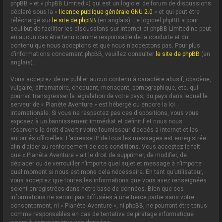
phpBB » et « phpBB Limited ») qui est un logiciel de forum de discussions
déclaré sous la «
licence publique générale GNU 2.0
» et qui peut être
téléchargé sur
le site de phpBB
(en anglais). Le logiciel phpBB a pour
seul but de faciliter les discussions sur internet et phpBB Limited ne peut
en aucun cas être tenu comme responsable de la conduite et du
contenu que nous acceptons et que nous n’acceptons pas. Pour plus
d’informations concernant phpBB, veuillez consulter
le site de phpBB
(en
anglais).
Vous acceptez de ne publier aucun contenu à caractère abusif, obscène,
vulgaire, diffamatoire, choquant, menaçant, pornographique, etc. qui
pourrait transgresser la législation de votre pays, du pays dans lequel le
serveur de « Planète Aventure » est hébergé ou encore la loi
internationale. Si vous ne respectez pas ces dispositions, vous vous
exposez à un bannissement immédiat et définitif et nous nous
réservons le droit d’avertir votre fournisseur d’accès à internet et les
autorités officielles. L’adresse IP de tous les messages est enregistrée
afin d’aider au renforcement de ces conditions. Vous acceptez le fait
que « Planète Aventure » ait le droit de supprimer, de modifier, de
déplacer ou de verrouiller n’importe quel sujet et message à n’importe
quel moment si nous estimons cela nécessaire. En tant qu’utilisateur,
vous acceptez que toutes les informations que vous avez renseignées
soient enregistrées dans notre base de données. Bien que ces
informations ne seront pas diffusées à une tierce partie sans votre
consentement, ni « Planète Aventure », ni phpBB, ne pourront être tenus
comme responsables en cas de tentative de piratage informatique