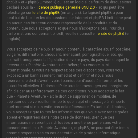
phpBB » et « phpBB Limited ») qui est un logiciel de forum de discussions
déclaré sous la «
licence publique générale GNU 2.0
» et qui peut être
téléchargé sur
le site de phpBB
(en anglais). Le logiciel phpBB a pour
seul but de faciliter les discussions sur internet et phpBB Limited ne peut
en aucun cas être tenu comme responsable de la conduite et du
contenu que nous acceptons et que nous n’acceptons pas. Pour plus
d’informations concernant phpBB, veuillez consulter
le site de phpBB
(en
anglais).
Vous acceptez de ne publier aucun contenu à caractère abusif, obscène,
vulgaire, diffamatoire, choquant, menaçant, pornographique, etc. qui
pourrait transgresser la législation de votre pays, du pays dans lequel le
serveur de « Planète Aventure » est hébergé ou encore la loi
internationale. Si vous ne respectez pas ces dispositions, vous vous
exposez à un bannissement immédiat et définitif et nous nous
réservons le droit d’avertir votre fournisseur d’accès à internet et les
autorités officielles. L’adresse IP de tous les messages est enregistrée
afin d’aider au renforcement de ces conditions. Vous acceptez le fait
que « Planète Aventure » ait le droit de supprimer, de modifier, de
déplacer ou de verrouiller n’importe quel sujet et message à n’importe
quel moment si nous estimons cela nécessaire. En tant qu’utilisateur,
vous acceptez que toutes les informations que vous avez renseignées
soient enregistrées dans notre base de données. Bien que ces
informations ne seront pas diffusées à une tierce partie sans votre
consentement, ni « Planète Aventure », ni phpBB, ne pourront être tenus
comme responsables en cas de tentative de piratage informatique