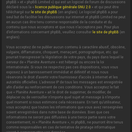
phpBB » et « phpBB Limited ») qui est un logiciel de forum de discussions
déclaré sous la «
licence publique générale GNU 2.0
» et qui peut être
téléchargé sur
le site de phpBB
(en anglais). Le logiciel phpBB a pour
seul but de faciliter les discussions sur internet et phpBB Limited ne peut
en aucun cas être tenu comme responsable de la conduite et du
contenu que nous acceptons et que nous n’acceptons pas. Pour plus
d’informations concernant phpBB, veuillez consulter
le site de phpBB
(en
anglais).
Vous acceptez de ne publier aucun contenu à caractère abusif, obscène,
vulgaire, diffamatoire, choquant, menaçant, pornographique, etc. qui
pourrait transgresser la législation de votre pays, du pays dans lequel le
serveur de « Planète Aventure » est hébergé ou encore la loi
internationale. Si vous ne respectez pas ces dispositions, vous vous
exposez à un bannissement immédiat et définitif et nous nous
réservons le droit d’avertir votre fournisseur d’accès à internet et les
autorités officielles. L’adresse IP de tous les messages est enregistrée
afin d’aider au renforcement de ces conditions. Vous acceptez le fait
que « Planète Aventure » ait le droit de supprimer, de modifier, de
déplacer ou de verrouiller n’importe quel sujet et message à n’importe
quel moment si nous estimons cela nécessaire. En tant qu’utilisateur,
vous acceptez que toutes les informations que vous avez renseignées
soient enregistrées dans notre base de données. Bien que ces
informations ne seront pas diffusées à une tierce partie sans votre
consentement, ni « Planète Aventure », ni phpBB, ne pourront être tenus
comme responsables en cas de tentative de piratage informatique