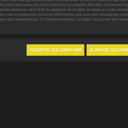
nture » est hébergé ou encore la loi internationale. Si vous ne respectez pas c
ertir votre fournisseur d’accès à internet et les autorités officielles. L’adresse 
lanète Aventure » ait le droit de supprimer, de modifier, de déplacer ou de verrou
ateur, vous acceptez que toutes les informations que vous avez renseignées soi
sans votre consentement, ni « Planète Aventure », ni phpBB, ne pourront être te