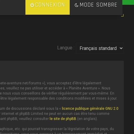
CONNEXION
MODE SOMBRE
Langue :
lanete-aventure.net/forums »), vous acceptez d’être légalement
s, veuillez ne pas utiliser et accéder à « Planète Aventure ». Nous
e nous vous conseillons de vérifier régulièrement par vous-même. En
d’être légalement responsable des conditions modifiées et mises à jour.
forum de discussions déclaré sous la «
licence publique générale GNU 2.0
 sur internet et phpBB Limited ne peut en aucun cas être tenu comme
ant phpBB, veuillez consulter
le site de phpBB
(en anglais).
ique, etc. qui pourrait transgresser la législation de votre pays, du