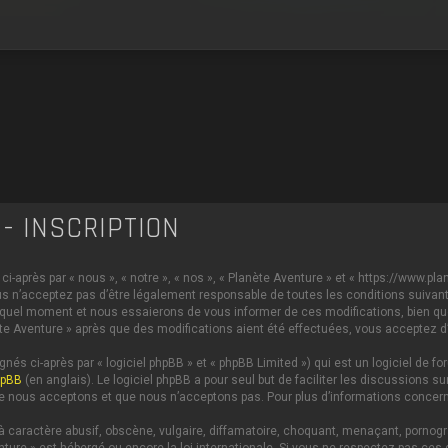
- INSCRIPTION
i-après par « nous », « notre », « nos », « Planète Aventure » et « https://www.p
s n’acceptez pas d’être légalement responsable de toutes les conditions suivante
 quel moment et nous essaierons de vous informer de ces modifications, bien qu
anète Aventure » après que des modifications aient été effectuées, vous acceptez 
és ci-après par « logiciel phpBB » et « phpBB Limited ») qui est un logiciel de 
hpBB
(en anglais). Le logiciel phpBB a pour seul but de faciliter les discussions
e nous acceptons et que nous n’acceptons pas. Pour plus d’informations concern
caractère abusif, obscène, vulgaire, diffamatoire, choquant, menaçant, pornograph