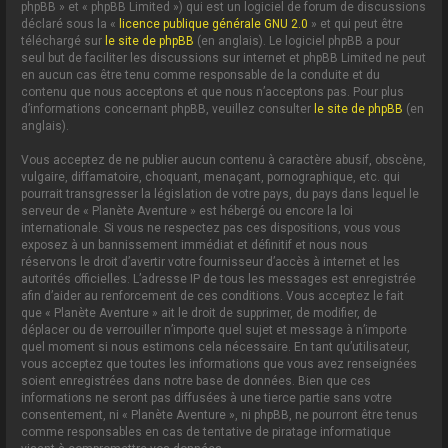
phpBB » et « phpBB Limited ») qui est un logiciel de forum de discussions
déclaré sous la «
licence publique générale GNU 2.0
» et qui peut être
téléchargé sur
le site de phpBB
(en anglais). Le logiciel phpBB a pour
seul but de faciliter les discussions sur internet et phpBB Limited ne peut
en aucun cas être tenu comme responsable de la conduite et du
contenu que nous acceptons et que nous n’acceptons pas. Pour plus
d’informations concernant phpBB, veuillez consulter
le site de phpBB
(en
anglais).
Vous acceptez de ne publier aucun contenu à caractère abusif, obscène,
vulgaire, diffamatoire, choquant, menaçant, pornographique, etc. qui
pourrait transgresser la législation de votre pays, du pays dans lequel le
serveur de « Planète Aventure » est hébergé ou encore la loi
internationale. Si vous ne respectez pas ces dispositions, vous vous
exposez à un bannissement immédiat et définitif et nous nous
réservons le droit d’avertir votre fournisseur d’accès à internet et les
autorités officielles. L’adresse IP de tous les messages est enregistrée
afin d’aider au renforcement de ces conditions. Vous acceptez le fait
que « Planète Aventure » ait le droit de supprimer, de modifier, de
déplacer ou de verrouiller n’importe quel sujet et message à n’importe
quel moment si nous estimons cela nécessaire. En tant qu’utilisateur,
vous acceptez que toutes les informations que vous avez renseignées
soient enregistrées dans notre base de données. Bien que ces
informations ne seront pas diffusées à une tierce partie sans votre
consentement, ni « Planète Aventure », ni phpBB, ne pourront être tenus
comme responsables en cas de tentative de piratage informatique