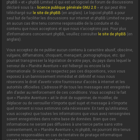
phpBB » et « phpBB Limited ») qui est un logiciel de forum de discussions
déclaré sous la «
licence publique générale GNU 2.0
» et qui peut être
téléchargé sur
le site de phpBB
(en anglais). Le logiciel phpBB a pour
seul but de faciliter les discussions sur internet et phpBB Limited ne peut
en aucun cas être tenu comme responsable de la conduite et du
contenu que nous acceptons et que nous n’acceptons pas. Pour plus
d’informations concernant phpBB, veuillez consulter
le site de phpBB
(en
anglais).
Vous acceptez de ne publier aucun contenu à caractère abusif, obscène,
vulgaire, diffamatoire, choquant, menaçant, pornographique, etc. qui
pourrait transgresser la législation de votre pays, du pays dans lequel le
serveur de « Planète Aventure » est hébergé ou encore la loi
internationale. Si vous ne respectez pas ces dispositions, vous vous
exposez à un bannissement immédiat et définitif et nous nous
réservons le droit d’avertir votre fournisseur d’accès à internet et les
autorités officielles. L’adresse IP de tous les messages est enregistrée
afin d’aider au renforcement de ces conditions. Vous acceptez le fait
que « Planète Aventure » ait le droit de supprimer, de modifier, de
déplacer ou de verrouiller n’importe quel sujet et message à n’importe
quel moment si nous estimons cela nécessaire. En tant qu’utilisateur,
vous acceptez que toutes les informations que vous avez renseignées
soient enregistrées dans notre base de données. Bien que ces
informations ne seront pas diffusées à une tierce partie sans votre
consentement, ni « Planète Aventure », ni phpBB, ne pourront être tenus
comme responsables en cas de tentative de piratage informatique