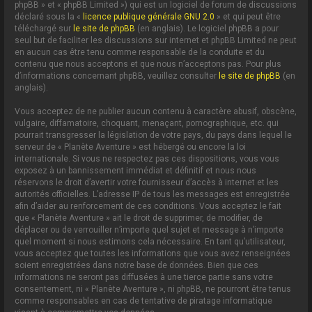
phpBB » et « phpBB Limited ») qui est un logiciel de forum de discussions
déclaré sous la «
licence publique générale GNU 2.0
» et qui peut être
téléchargé sur
le site de phpBB
(en anglais). Le logiciel phpBB a pour
seul but de faciliter les discussions sur internet et phpBB Limited ne peut
en aucun cas être tenu comme responsable de la conduite et du
contenu que nous acceptons et que nous n’acceptons pas. Pour plus
d’informations concernant phpBB, veuillez consulter
le site de phpBB
(en
anglais).
Vous acceptez de ne publier aucun contenu à caractère abusif, obscène,
vulgaire, diffamatoire, choquant, menaçant, pornographique, etc. qui
pourrait transgresser la législation de votre pays, du pays dans lequel le
serveur de « Planète Aventure » est hébergé ou encore la loi
internationale. Si vous ne respectez pas ces dispositions, vous vous
exposez à un bannissement immédiat et définitif et nous nous
réservons le droit d’avertir votre fournisseur d’accès à internet et les
autorités officielles. L’adresse IP de tous les messages est enregistrée
afin d’aider au renforcement de ces conditions. Vous acceptez le fait
que « Planète Aventure » ait le droit de supprimer, de modifier, de
déplacer ou de verrouiller n’importe quel sujet et message à n’importe
quel moment si nous estimons cela nécessaire. En tant qu’utilisateur,
vous acceptez que toutes les informations que vous avez renseignées
soient enregistrées dans notre base de données. Bien que ces
informations ne seront pas diffusées à une tierce partie sans votre
consentement, ni « Planète Aventure », ni phpBB, ne pourront être tenus
comme responsables en cas de tentative de piratage informatique