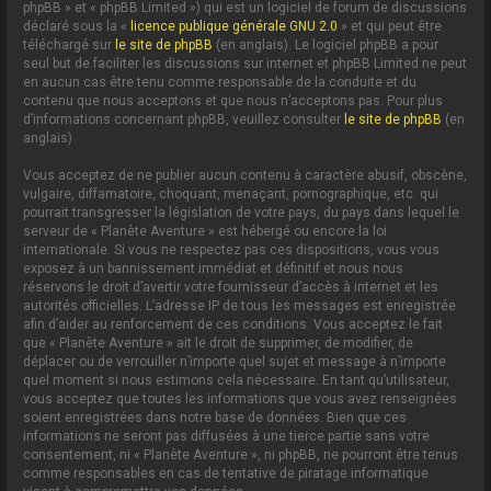
phpBB » et « phpBB Limited ») qui est un logiciel de forum de discussions
déclaré sous la «
licence publique générale GNU 2.0
» et qui peut être
téléchargé sur
le site de phpBB
(en anglais). Le logiciel phpBB a pour
seul but de faciliter les discussions sur internet et phpBB Limited ne peut
en aucun cas être tenu comme responsable de la conduite et du
contenu que nous acceptons et que nous n’acceptons pas. Pour plus
d’informations concernant phpBB, veuillez consulter
le site de phpBB
(en
anglais).
Vous acceptez de ne publier aucun contenu à caractère abusif, obscène,
vulgaire, diffamatoire, choquant, menaçant, pornographique, etc. qui
pourrait transgresser la législation de votre pays, du pays dans lequel le
serveur de « Planète Aventure » est hébergé ou encore la loi
internationale. Si vous ne respectez pas ces dispositions, vous vous
exposez à un bannissement immédiat et définitif et nous nous
réservons le droit d’avertir votre fournisseur d’accès à internet et les
autorités officielles. L’adresse IP de tous les messages est enregistrée
afin d’aider au renforcement de ces conditions. Vous acceptez le fait
que « Planète Aventure » ait le droit de supprimer, de modifier, de
déplacer ou de verrouiller n’importe quel sujet et message à n’importe
quel moment si nous estimons cela nécessaire. En tant qu’utilisateur,
vous acceptez que toutes les informations que vous avez renseignées
soient enregistrées dans notre base de données. Bien que ces
informations ne seront pas diffusées à une tierce partie sans votre
consentement, ni « Planète Aventure », ni phpBB, ne pourront être tenus
comme responsables en cas de tentative de piratage informatique