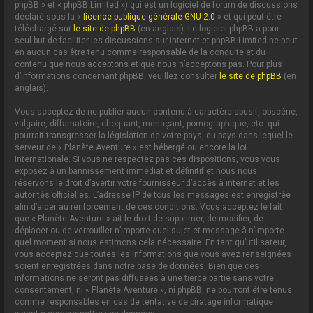
phpBB » et « phpBB Limited ») qui est un logiciel de forum de discussions
déclaré sous la «
licence publique générale GNU 2.0
» et qui peut être
téléchargé sur
le site de phpBB
(en anglais). Le logiciel phpBB a pour
seul but de faciliter les discussions sur internet et phpBB Limited ne peut
en aucun cas être tenu comme responsable de la conduite et du
contenu que nous acceptons et que nous n’acceptons pas. Pour plus
d’informations concernant phpBB, veuillez consulter
le site de phpBB
(en
anglais).
Vous acceptez de ne publier aucun contenu à caractère abusif, obscène,
vulgaire, diffamatoire, choquant, menaçant, pornographique, etc. qui
pourrait transgresser la législation de votre pays, du pays dans lequel le
serveur de « Planète Aventure » est hébergé ou encore la loi
internationale. Si vous ne respectez pas ces dispositions, vous vous
exposez à un bannissement immédiat et définitif et nous nous
réservons le droit d’avertir votre fournisseur d’accès à internet et les
autorités officielles. L’adresse IP de tous les messages est enregistrée
afin d’aider au renforcement de ces conditions. Vous acceptez le fait
que « Planète Aventure » ait le droit de supprimer, de modifier, de
déplacer ou de verrouiller n’importe quel sujet et message à n’importe
quel moment si nous estimons cela nécessaire. En tant qu’utilisateur,
vous acceptez que toutes les informations que vous avez renseignées
soient enregistrées dans notre base de données. Bien que ces
informations ne seront pas diffusées à une tierce partie sans votre
consentement, ni « Planète Aventure », ni phpBB, ne pourront être tenus
comme responsables en cas de tentative de piratage informatique