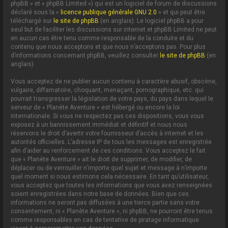
phpBB » et « phpBB Limited ») qui est un logiciel de forum de discussions
déclaré sous la «
licence publique générale GNU 2.0
» et qui peut être
téléchargé sur
le site de phpBB
(en anglais). Le logiciel phpBB a pour
seul but de faciliter les discussions sur internet et phpBB Limited ne peut
en aucun cas être tenu comme responsable de la conduite et du
contenu que nous acceptons et que nous n’acceptons pas. Pour plus
d’informations concernant phpBB, veuillez consulter
le site de phpBB
(en
anglais).
Vous acceptez de ne publier aucun contenu à caractère abusif, obscène,
vulgaire, diffamatoire, choquant, menaçant, pornographique, etc. qui
pourrait transgresser la législation de votre pays, du pays dans lequel le
serveur de « Planète Aventure » est hébergé ou encore la loi
internationale. Si vous ne respectez pas ces dispositions, vous vous
exposez à un bannissement immédiat et définitif et nous nous
réservons le droit d’avertir votre fournisseur d’accès à internet et les
autorités officielles. L’adresse IP de tous les messages est enregistrée
afin d’aider au renforcement de ces conditions. Vous acceptez le fait
que « Planète Aventure » ait le droit de supprimer, de modifier, de
déplacer ou de verrouiller n’importe quel sujet et message à n’importe
quel moment si nous estimons cela nécessaire. En tant qu’utilisateur,
vous acceptez que toutes les informations que vous avez renseignées
soient enregistrées dans notre base de données. Bien que ces
informations ne seront pas diffusées à une tierce partie sans votre
consentement, ni « Planète Aventure », ni phpBB, ne pourront être tenus
comme responsables en cas de tentative de piratage informatique