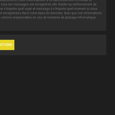
es dispositions, vous vous exposez à un bannissement immédiat et
IP de tous les messages est enregistrée afin d’aider au renforcement de
iller n’importe quel sujet et message à n’importe quel moment si nous
ent enregistrées dans notre base de données. Bien que ces informations
nus comme responsables en cas de tentative de piratage informatique