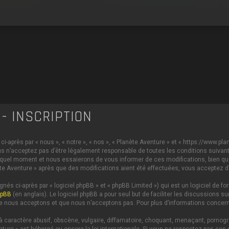
- INSCRIPTION
i-après par « nous », « notre », « nos », « Planète Aventure » et « https://www.p
s n’acceptez pas d’être légalement responsable de toutes les conditions suivante
 quel moment et nous essaierons de vous informer de ces modifications, bien qu
anète Aventure » après que des modifications aient été effectuées, vous acceptez 
és ci-après par « logiciel phpBB » et « phpBB Limited ») qui est un logiciel de 
hpBB
(en anglais). Le logiciel phpBB a pour seul but de faciliter les discussions
e nous acceptons et que nous n’acceptons pas. Pour plus d’informations concern
caractère abusif, obscène, vulgaire, diffamatoire, choquant, menaçant, pornograph