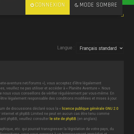
CONNEXION
MODE SOMBRE
Langue :
lanete-aventure.net/forums »), vous acceptez d’être légalement
s, veuillez ne pas utiliser et accéder à « Planète Aventure ». Nous
e nous vous conseillons de vérifier régulièrement par vous-même. En
d’être légalement responsable des conditions modifiées et mises à jour.
forum de discussions déclaré sous la «
licence publique générale GNU 2.0
 sur internet et phpBB Limited ne peut en aucun cas être tenu comme
ant phpBB, veuillez consulter
le site de phpBB
(en anglais).
ique, etc. qui pourrait transgresser la législation de votre pays, du