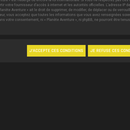
nture » est hébergé ou encore la loi internationale. Si vous ne respectez pas c
ertir votre fournisseur d’accès à internet et les autorités officielles. L’adresse 
lanète Aventure » ait le droit de supprimer, de modifier, de déplacer ou de verrou
ateur, vous acceptez que toutes les informations que vous avez renseignées soi
sans votre consentement, ni « Planète Aventure », ni phpBB, ne pourront être te