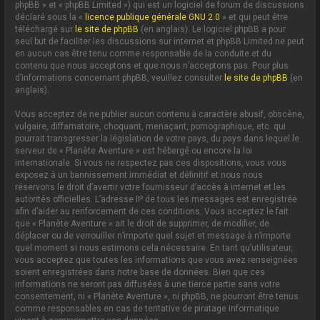
phpBB » et « phpBB Limited ») qui est un logiciel de forum de discussions
déclaré sous la «
licence publique générale GNU 2.0
» et qui peut être
téléchargé sur
le site de phpBB
(en anglais). Le logiciel phpBB a pour
seul but de faciliter les discussions sur internet et phpBB Limited ne peut
en aucun cas être tenu comme responsable de la conduite et du
contenu que nous acceptons et que nous n’acceptons pas. Pour plus
d’informations concernant phpBB, veuillez consulter
le site de phpBB
(en
anglais).
Vous acceptez de ne publier aucun contenu à caractère abusif, obscène,
vulgaire, diffamatoire, choquant, menaçant, pornographique, etc. qui
pourrait transgresser la législation de votre pays, du pays dans lequel le
serveur de « Planète Aventure » est hébergé ou encore la loi
internationale. Si vous ne respectez pas ces dispositions, vous vous
exposez à un bannissement immédiat et définitif et nous nous
réservons le droit d’avertir votre fournisseur d’accès à internet et les
autorités officielles. L’adresse IP de tous les messages est enregistrée
afin d’aider au renforcement de ces conditions. Vous acceptez le fait
que « Planète Aventure » ait le droit de supprimer, de modifier, de
déplacer ou de verrouiller n’importe quel sujet et message à n’importe
quel moment si nous estimons cela nécessaire. En tant qu’utilisateur,
vous acceptez que toutes les informations que vous avez renseignées
soient enregistrées dans notre base de données. Bien que ces
informations ne seront pas diffusées à une tierce partie sans votre
consentement, ni « Planète Aventure », ni phpBB, ne pourront être tenus
comme responsables en cas de tentative de piratage informatique