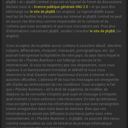
phpBB » et « phpBB Limited ») qui est un logiciel de forum de discussions
déclaré sous la «
licence publique générale GNU 2.0
» et qui peut être
téléchargé sur
le site de phpBB
(en anglais). Le logiciel phpBB a pour
seul but de faciliter les discussions sur internet et phpBB Limited ne peut
en aucun cas être tenu comme responsable de la conduite et du
contenu que nous acceptons et que nous n’acceptons pas. Pour plus
d’informations concernant phpBB, veuillez consulter
le site de phpBB
(en
anglais).
Vous acceptez de ne publier aucun contenu à caractère abusif, obscène,
vulgaire, diffamatoire, choquant, menaçant, pornographique, etc. qui
pourrait transgresser la législation de votre pays, du pays dans lequel le
serveur de « Planète Aventure » est hébergé ou encore la loi
internationale. Si vous ne respectez pas ces dispositions, vous vous
exposez à un bannissement immédiat et définitif et nous nous
réservons le droit d’avertir votre fournisseur d’accès à internet et les
autorités officielles. L’adresse IP de tous les messages est enregistrée
afin d’aider au renforcement de ces conditions. Vous acceptez le fait
que « Planète Aventure » ait le droit de supprimer, de modifier, de
déplacer ou de verrouiller n’importe quel sujet et message à n’importe
quel moment si nous estimons cela nécessaire. En tant qu’utilisateur,
vous acceptez que toutes les informations que vous avez renseignées
soient enregistrées dans notre base de données. Bien que ces
informations ne seront pas diffusées à une tierce partie sans votre
consentement, ni « Planète Aventure », ni phpBB, ne pourront être tenus
comme responsables en cas de tentative de piratage informatique