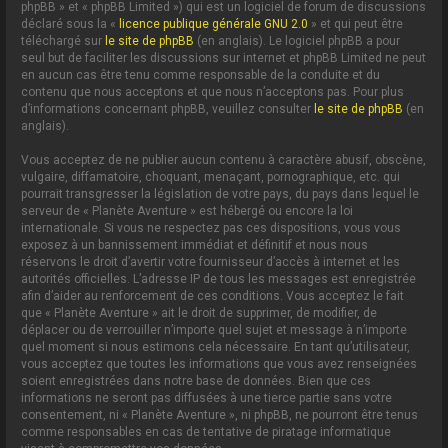
phpBB » et « phpBB Limited ») qui est un logiciel de forum de discussions
déclaré sous la «
licence publique générale GNU 2.0
» et qui peut être
téléchargé sur
le site de phpBB
(en anglais). Le logiciel phpBB a pour
seul but de faciliter les discussions sur internet et phpBB Limited ne peut
en aucun cas être tenu comme responsable de la conduite et du
contenu que nous acceptons et que nous n’acceptons pas. Pour plus
d’informations concernant phpBB, veuillez consulter
le site de phpBB
(en
anglais).
Vous acceptez de ne publier aucun contenu à caractère abusif, obscène,
vulgaire, diffamatoire, choquant, menaçant, pornographique, etc. qui
pourrait transgresser la législation de votre pays, du pays dans lequel le
serveur de « Planète Aventure » est hébergé ou encore la loi
internationale. Si vous ne respectez pas ces dispositions, vous vous
exposez à un bannissement immédiat et définitif et nous nous
réservons le droit d’avertir votre fournisseur d’accès à internet et les
autorités officielles. L’adresse IP de tous les messages est enregistrée
afin d’aider au renforcement de ces conditions. Vous acceptez le fait
que « Planète Aventure » ait le droit de supprimer, de modifier, de
déplacer ou de verrouiller n’importe quel sujet et message à n’importe
quel moment si nous estimons cela nécessaire. En tant qu’utilisateur,
vous acceptez que toutes les informations que vous avez renseignées
soient enregistrées dans notre base de données. Bien que ces
informations ne seront pas diffusées à une tierce partie sans votre
consentement, ni « Planète Aventure », ni phpBB, ne pourront être tenus
comme responsables en cas de tentative de piratage informatique