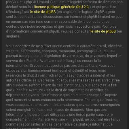
phpBB » et « phpBB Limited ») qui est un logiciel de forum de discussions
déclaré sous la «
licence publique générale GNU 2.0
» et qui peut être
téléchargé sur
le site de phpBB
(en anglais). Le logiciel phpBB a pour
seul but de faciliter les discussions sur internet et phpBB Limited ne peut
en aucun cas être tenu comme responsable de la conduite et du
contenu que nous acceptons et que nous n’acceptons pas. Pour plus
d’informations concernant phpBB, veuillez consulter
le site de phpBB
(en
anglais).
Vous acceptez de ne publier aucun contenu à caractère abusif, obscène,
vulgaire, diffamatoire, choquant, menaçant, pornographique, etc. qui
pourrait transgresser la législation de votre pays, du pays dans lequel le
serveur de « Planète Aventure » est hébergé ou encore la loi
internationale. Si vous ne respectez pas ces dispositions, vous vous
exposez à un bannissement immédiat et définitif et nous nous
réservons le droit d’avertir votre fournisseur d’accès à internet et les
autorités officielles. L’adresse IP de tous les messages est enregistrée
afin d’aider au renforcement de ces conditions. Vous acceptez le fait
que « Planète Aventure » ait le droit de supprimer, de modifier, de
déplacer ou de verrouiller n’importe quel sujet et message à n’importe
quel moment si nous estimons cela nécessaire. En tant qu’utilisateur,
vous acceptez que toutes les informations que vous avez renseignées
soient enregistrées dans notre base de données. Bien que ces
informations ne seront pas diffusées à une tierce partie sans votre
consentement, ni « Planète Aventure », ni phpBB, ne pourront être tenus
comme responsables en cas de tentative de piratage informatique