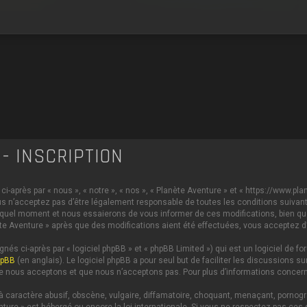
- INSCRIPTION
i-après par « nous », « notre », « nos », « Planète Aventure » et « https://www.p
s n’acceptez pas d’être légalement responsable de toutes les conditions suivante
 quel moment et nous essaierons de vous informer de ces modifications, bien qu
anète Aventure » après que des modifications aient été effectuées, vous acceptez 
és ci-après par « logiciel phpBB » et « phpBB Limited ») qui est un logiciel de 
hpBB
(en anglais). Le logiciel phpBB a pour seul but de faciliter les discussions
e nous acceptons et que nous n’acceptons pas. Pour plus d’informations concern
caractère abusif, obscène, vulgaire, diffamatoire, choquant, menaçant, pornograph