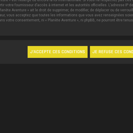
nture » est hébergé ou encore la loi internationale. Si vous ne respectez pas c
ertir votre fournisseur d’accès à internet et les autorités officielles. L’adresse 
lanète Aventure » ait le droit de supprimer, de modifier, de déplacer ou de verrou
ateur, vous acceptez que toutes les informations que vous avez renseignées soi
sans votre consentement, ni « Planète Aventure », ni phpBB, ne pourront être te