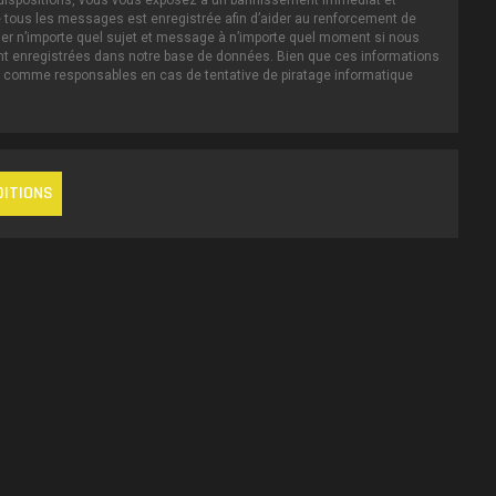
es dispositions, vous vous exposez à un bannissement immédiat et
IP de tous les messages est enregistrée afin d’aider au renforcement de
iller n’importe quel sujet et message à n’importe quel moment si nous
ent enregistrées dans notre base de données. Bien que ces informations
nus comme responsables en cas de tentative de piratage informatique