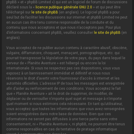
phpBB » et « phpBB Limited ») qui est un logiciel de forum de discussions
déclaré sous la «
licence publique générale GNU 2.0
» et qui peut être
téléchargé sur
le site de phpBB
(en anglais). Le logiciel phpBB a pour
seul but de faciliter les discussions sur internet et phpBB Limited ne peut
en aucun cas être tenu comme responsable de la conduite et du
contenu que nous acceptons et que nous n’acceptons pas. Pour plus
d’informations concernant phpBB, veuillez consulter
le site de phpBB
(en
anglais).
Vous acceptez de ne publier aucun contenu à caractère abusif, obscène,
vulgaire, diffamatoire, choquant, menaçant, pornographique, etc. qui
pourrait transgresser la législation de votre pays, du pays dans lequel le
serveur de « Planète Aventure » est hébergé ou encore la loi
internationale. Si vous ne respectez pas ces dispositions, vous vous
exposez à un bannissement immédiat et définitif et nous nous
réservons le droit d’avertir votre fournisseur d’accès à internet et les
autorités officielles. L’adresse IP de tous les messages est enregistrée
afin d’aider au renforcement de ces conditions. Vous acceptez le fait
que « Planète Aventure » ait le droit de supprimer, de modifier, de
déplacer ou de verrouiller n’importe quel sujet et message à n’importe
quel moment si nous estimons cela nécessaire. En tant qu’utilisateur,
vous acceptez que toutes les informations que vous avez renseignées
soient enregistrées dans notre base de données. Bien que ces
informations ne seront pas diffusées à une tierce partie sans votre
consentement, ni « Planète Aventure », ni phpBB, ne pourront être tenus
comme responsables en cas de tentative de piratage informatique