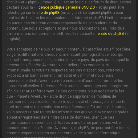
phpBB » et « phpBB Limited ») qui est un logiciel de forum de discussions
déclaré sous la «
licence publique générale GNU 2.0
» et qui peut être
téléchargé sur
le site de phpBB
(en anglais). Le logiciel phpBB a pour
seul but de faciliter les discussions sur internet et phpBB Limited ne peut
en aucun cas être tenu comme responsable de la conduite et du
contenu que nous acceptons et que nous n’acceptons pas. Pour plus
d’informations concernant phpBB, veuillez consulter
le site de phpBB
(en
anglais).
Vous acceptez de ne publier aucun contenu à caractère abusif, obscène,
vulgaire, diffamatoire, choquant, menaçant, pornographique, etc. qui
pourrait transgresser la législation de votre pays, du pays dans lequel le
serveur de « Planète Aventure » est hébergé ou encore la loi
internationale. Si vous ne respectez pas ces dispositions, vous vous
exposez à un bannissement immédiat et définitif et nous nous
réservons le droit d’avertir votre fournisseur d’accès à internet et les
autorités officielles. L’adresse IP de tous les messages est enregistrée
afin d’aider au renforcement de ces conditions. Vous acceptez le fait
que « Planète Aventure » ait le droit de supprimer, de modifier, de
déplacer ou de verrouiller n’importe quel sujet et message à n’importe
quel moment si nous estimons cela nécessaire. En tant qu’utilisateur,
vous acceptez que toutes les informations que vous avez renseignées
soient enregistrées dans notre base de données. Bien que ces
informations ne seront pas diffusées à une tierce partie sans votre
consentement, ni « Planète Aventure », ni phpBB, ne pourront être tenus
comme responsables en cas de tentative de piratage informatique