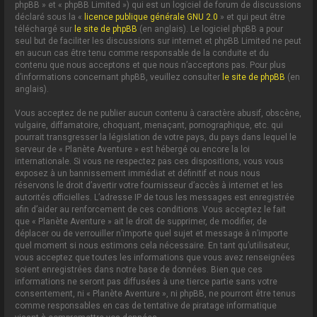
phpBB » et « phpBB Limited ») qui est un logiciel de forum de discussions
déclaré sous la «
licence publique générale GNU 2.0
» et qui peut être
téléchargé sur
le site de phpBB
(en anglais). Le logiciel phpBB a pour
seul but de faciliter les discussions sur internet et phpBB Limited ne peut
en aucun cas être tenu comme responsable de la conduite et du
contenu que nous acceptons et que nous n’acceptons pas. Pour plus
d’informations concernant phpBB, veuillez consulter
le site de phpBB
(en
anglais).
Vous acceptez de ne publier aucun contenu à caractère abusif, obscène,
vulgaire, diffamatoire, choquant, menaçant, pornographique, etc. qui
pourrait transgresser la législation de votre pays, du pays dans lequel le
serveur de « Planète Aventure » est hébergé ou encore la loi
internationale. Si vous ne respectez pas ces dispositions, vous vous
exposez à un bannissement immédiat et définitif et nous nous
réservons le droit d’avertir votre fournisseur d’accès à internet et les
autorités officielles. L’adresse IP de tous les messages est enregistrée
afin d’aider au renforcement de ces conditions. Vous acceptez le fait
que « Planète Aventure » ait le droit de supprimer, de modifier, de
déplacer ou de verrouiller n’importe quel sujet et message à n’importe
quel moment si nous estimons cela nécessaire. En tant qu’utilisateur,
vous acceptez que toutes les informations que vous avez renseignées
soient enregistrées dans notre base de données. Bien que ces
informations ne seront pas diffusées à une tierce partie sans votre
consentement, ni « Planète Aventure », ni phpBB, ne pourront être tenus
comme responsables en cas de tentative de piratage informatique