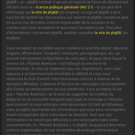
phpBB » et « phpBB Limited ») qui est un logiciel de forum de discussions
déclaré sous la «
licence publique générale GNU 2.0
» et qui peut être
téléchargé sur
le site de phpBB
(en anglais). Le logiciel phpBB a pour
seul but de faciliter les discussions sur internet et phpBB Limited ne peut
en aucun cas être tenu comme responsable de la conduite et du
contenu que nous acceptons et que nous n’acceptons pas. Pour plus
d’informations concernant phpBB, veuillez consulter
le site de phpBB
(en
anglais).
Vous acceptez de ne publier aucun contenu à caractère abusif, obscène,
vulgaire, diffamatoire, choquant, menaçant, pornographique, etc. qui
pourrait transgresser la législation de votre pays, du pays dans lequel le
serveur de « Planète Aventure » est hébergé ou encore la loi
internationale. Si vous ne respectez pas ces dispositions, vous vous
exposez à un bannissement immédiat et définitif et nous nous
réservons le droit d’avertir votre fournisseur d’accès à internet et les
autorités officielles. L’adresse IP de tous les messages est enregistrée
afin d’aider au renforcement de ces conditions. Vous acceptez le fait
que « Planète Aventure » ait le droit de supprimer, de modifier, de
déplacer ou de verrouiller n’importe quel sujet et message à n’importe
quel moment si nous estimons cela nécessaire. En tant qu’utilisateur,
vous acceptez que toutes les informations que vous avez renseignées
soient enregistrées dans notre base de données. Bien que ces
informations ne seront pas diffusées à une tierce partie sans votre
consentement, ni « Planète Aventure », ni phpBB, ne pourront être tenus
comme responsables en cas de tentative de piratage informatique