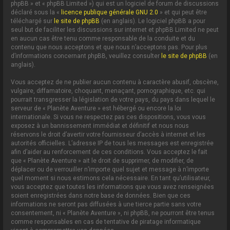
phpBB » et « phpBB Limited ») qui est un logiciel de forum de discussions
déclaré sous la «
licence publique générale GNU 2.0
» et qui peut être
téléchargé sur
le site de phpBB
(en anglais). Le logiciel phpBB a pour
seul but de faciliter les discussions sur internet et phpBB Limited ne peut
en aucun cas être tenu comme responsable de la conduite et du
contenu que nous acceptons et que nous n’acceptons pas. Pour plus
d’informations concernant phpBB, veuillez consulter
le site de phpBB
(en
anglais).
Vous acceptez de ne publier aucun contenu à caractère abusif, obscène,
vulgaire, diffamatoire, choquant, menaçant, pornographique, etc. qui
pourrait transgresser la législation de votre pays, du pays dans lequel le
serveur de « Planète Aventure » est hébergé ou encore la loi
internationale. Si vous ne respectez pas ces dispositions, vous vous
exposez à un bannissement immédiat et définitif et nous nous
réservons le droit d’avertir votre fournisseur d’accès à internet et les
autorités officielles. L’adresse IP de tous les messages est enregistrée
afin d’aider au renforcement de ces conditions. Vous acceptez le fait
que « Planète Aventure » ait le droit de supprimer, de modifier, de
déplacer ou de verrouiller n’importe quel sujet et message à n’importe
quel moment si nous estimons cela nécessaire. En tant qu’utilisateur,
vous acceptez que toutes les informations que vous avez renseignées
soient enregistrées dans notre base de données. Bien que ces
informations ne seront pas diffusées à une tierce partie sans votre
consentement, ni « Planète Aventure », ni phpBB, ne pourront être tenus
comme responsables en cas de tentative de piratage informatique