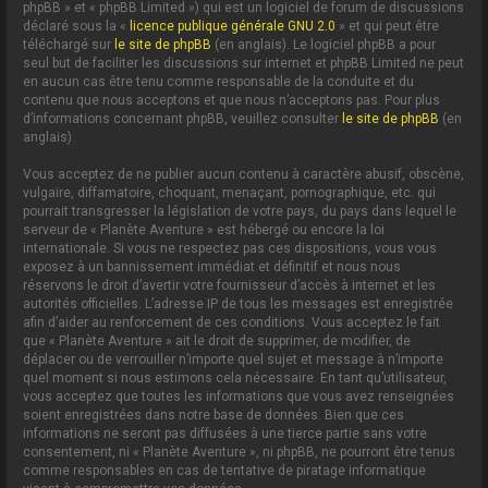
phpBB » et « phpBB Limited ») qui est un logiciel de forum de discussions
déclaré sous la «
licence publique générale GNU 2.0
» et qui peut être
téléchargé sur
le site de phpBB
(en anglais). Le logiciel phpBB a pour
seul but de faciliter les discussions sur internet et phpBB Limited ne peut
en aucun cas être tenu comme responsable de la conduite et du
contenu que nous acceptons et que nous n’acceptons pas. Pour plus
d’informations concernant phpBB, veuillez consulter
le site de phpBB
(en
anglais).
Vous acceptez de ne publier aucun contenu à caractère abusif, obscène,
vulgaire, diffamatoire, choquant, menaçant, pornographique, etc. qui
pourrait transgresser la législation de votre pays, du pays dans lequel le
serveur de « Planète Aventure » est hébergé ou encore la loi
internationale. Si vous ne respectez pas ces dispositions, vous vous
exposez à un bannissement immédiat et définitif et nous nous
réservons le droit d’avertir votre fournisseur d’accès à internet et les
autorités officielles. L’adresse IP de tous les messages est enregistrée
afin d’aider au renforcement de ces conditions. Vous acceptez le fait
que « Planète Aventure » ait le droit de supprimer, de modifier, de
déplacer ou de verrouiller n’importe quel sujet et message à n’importe
quel moment si nous estimons cela nécessaire. En tant qu’utilisateur,
vous acceptez que toutes les informations que vous avez renseignées
soient enregistrées dans notre base de données. Bien que ces
informations ne seront pas diffusées à une tierce partie sans votre
consentement, ni « Planète Aventure », ni phpBB, ne pourront être tenus
comme responsables en cas de tentative de piratage informatique