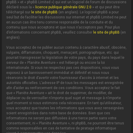
phpBB » et « phpBB Limited ») qui est un logiciel de forum de discussions
déclaré sous la «
licence publique générale GNU 2.0
» et qui peut être
téléchargé sur
le site de phpBB
(en anglais). Le logiciel phpBB a pour
seul but de faciliter les discussions sur internet et phpBB Limited ne peut
en aucun cas être tenu comme responsable de la conduite et du
contenu que nous acceptons et que nous n’acceptons pas. Pour plus
d’informations concernant phpBB, veuillez consulter
le site de phpBB
(en
anglais).
Vous acceptez de ne publier aucun contenu à caractère abusif, obscène,
vulgaire, diffamatoire, choquant, menaçant, pornographique, etc. qui
pourrait transgresser la législation de votre pays, du pays dans lequel le
serveur de « Planète Aventure » est hébergé ou encore la loi
internationale. Si vous ne respectez pas ces dispositions, vous vous
exposez à un bannissement immédiat et définitif et nous nous
réservons le droit d’avertir votre fournisseur d’accès à internet et les
autorités officielles. L’adresse IP de tous les messages est enregistrée
afin d’aider au renforcement de ces conditions. Vous acceptez le fait
que « Planète Aventure » ait le droit de supprimer, de modifier, de
déplacer ou de verrouiller n’importe quel sujet et message à n’importe
quel moment si nous estimons cela nécessaire. En tant qu’utilisateur,
vous acceptez que toutes les informations que vous avez renseignées
soient enregistrées dans notre base de données. Bien que ces
informations ne seront pas diffusées à une tierce partie sans votre
consentement, ni « Planète Aventure », ni phpBB, ne pourront être tenus
comme responsables en cas de tentative de piratage informatique