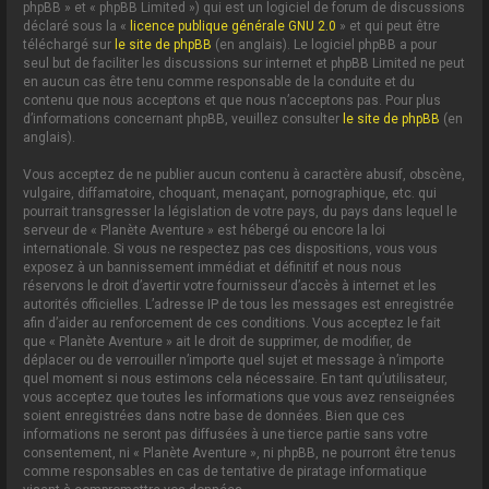
phpBB » et « phpBB Limited ») qui est un logiciel de forum de discussions
déclaré sous la «
licence publique générale GNU 2.0
» et qui peut être
téléchargé sur
le site de phpBB
(en anglais). Le logiciel phpBB a pour
seul but de faciliter les discussions sur internet et phpBB Limited ne peut
en aucun cas être tenu comme responsable de la conduite et du
contenu que nous acceptons et que nous n’acceptons pas. Pour plus
d’informations concernant phpBB, veuillez consulter
le site de phpBB
(en
anglais).
Vous acceptez de ne publier aucun contenu à caractère abusif, obscène,
vulgaire, diffamatoire, choquant, menaçant, pornographique, etc. qui
pourrait transgresser la législation de votre pays, du pays dans lequel le
serveur de « Planète Aventure » est hébergé ou encore la loi
internationale. Si vous ne respectez pas ces dispositions, vous vous
exposez à un bannissement immédiat et définitif et nous nous
réservons le droit d’avertir votre fournisseur d’accès à internet et les
autorités officielles. L’adresse IP de tous les messages est enregistrée
afin d’aider au renforcement de ces conditions. Vous acceptez le fait
que « Planète Aventure » ait le droit de supprimer, de modifier, de
déplacer ou de verrouiller n’importe quel sujet et message à n’importe
quel moment si nous estimons cela nécessaire. En tant qu’utilisateur,
vous acceptez que toutes les informations que vous avez renseignées
soient enregistrées dans notre base de données. Bien que ces
informations ne seront pas diffusées à une tierce partie sans votre
consentement, ni « Planète Aventure », ni phpBB, ne pourront être tenus
comme responsables en cas de tentative de piratage informatique