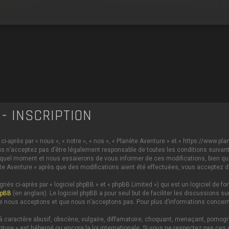
- INSCRIPTION
i-après par « nous », « notre », « nos », « Planète Aventure » et « https://www.p
s n’acceptez pas d’être légalement responsable de toutes les conditions suivante
 quel moment et nous essaierons de vous informer de ces modifications, bien qu
anète Aventure » après que des modifications aient été effectuées, vous acceptez 
és ci-après par « logiciel phpBB » et « phpBB Limited ») qui est un logiciel de 
hpBB
(en anglais). Le logiciel phpBB a pour seul but de faciliter les discussions
e nous acceptons et que nous n’acceptons pas. Pour plus d’informations concern
caractère abusif, obscène, vulgaire, diffamatoire, choquant, menaçant, pornograph
nture » est hébergé ou encore la loi internationale. Si vous ne respectez pas c