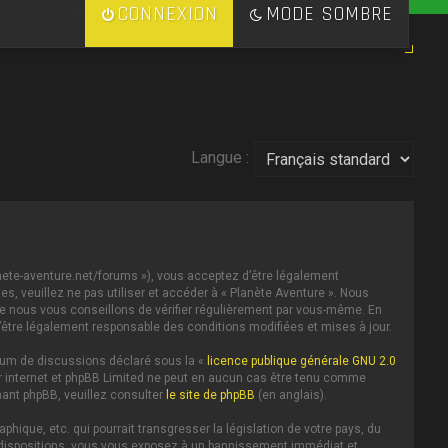
CONNEXION
MODE SOMBRE
Langue :
lanete-aventure.net/forums »), vous acceptez d’être légalement
s, veuillez ne pas utiliser et accéder à « Planète Aventure ». Nous
e nous vous conseillons de vérifier régulièrement par vous-même. En
d’être légalement responsable des conditions modifiées et mises à jour.
forum de discussions déclaré sous la «
licence publique générale GNU 2.0
 sur internet et phpBB Limited ne peut en aucun cas être tenu comme
ant phpBB, veuillez consulter
le site de phpBB
(en anglais).
ique, etc. qui pourrait transgresser la législation de votre pays, du
es dispositions, vous vous exposez à un bannissement immédiat et