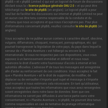
phpBB » et « phpBB Limited ») qui est un logiciel de forum de discussions
déclaré sous la «
licence publique générale GNU 2.0
» et qui peut être
téléchargé sur
le site de phpBB
(en anglais). Le logiciel phpBB a pour
seul but de faciliter les discussions sur internet et phpBB Limited ne peut
en aucun cas être tenu comme responsable de la conduite et du
contenu que nous acceptons et que nous n’acceptons pas. Pour plus
d’informations concernant phpBB, veuillez consulter
le site de phpBB
(en
anglais).
Vous acceptez de ne publier aucun contenu à caractère abusif, obscène,
vulgaire, diffamatoire, choquant, menaçant, pornographique, etc. qui
pourrait transgresser la législation de votre pays, du pays dans lequel le
serveur de « Planète Aventure » est hébergé ou encore la loi
internationale. Si vous ne respectez pas ces dispositions, vous vous
exposez à un bannissement immédiat et définitif et nous nous
réservons le droit d’avertir votre fournisseur d’accès à internet et les
autorités officielles. L’adresse IP de tous les messages est enregistrée
afin d’aider au renforcement de ces conditions. Vous acceptez le fait
que « Planète Aventure » ait le droit de supprimer, de modifier, de
déplacer ou de verrouiller n’importe quel sujet et message à n’importe
quel moment si nous estimons cela nécessaire. En tant qu’utilisateur,
vous acceptez que toutes les informations que vous avez renseignées
soient enregistrées dans notre base de données. Bien que ces
informations ne seront pas diffusées à une tierce partie sans votre
consentement, ni « Planète Aventure », ni phpBB, ne pourront être tenus
comme responsables en cas de tentative de piratage informatique