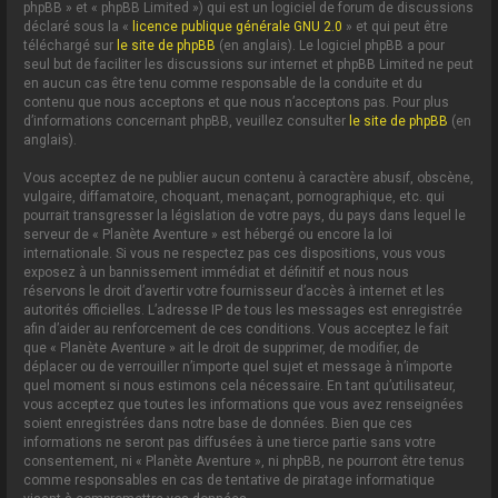
phpBB » et « phpBB Limited ») qui est un logiciel de forum de discussions
déclaré sous la «
licence publique générale GNU 2.0
» et qui peut être
téléchargé sur
le site de phpBB
(en anglais). Le logiciel phpBB a pour
seul but de faciliter les discussions sur internet et phpBB Limited ne peut
en aucun cas être tenu comme responsable de la conduite et du
contenu que nous acceptons et que nous n’acceptons pas. Pour plus
d’informations concernant phpBB, veuillez consulter
le site de phpBB
(en
anglais).
Vous acceptez de ne publier aucun contenu à caractère abusif, obscène,
vulgaire, diffamatoire, choquant, menaçant, pornographique, etc. qui
pourrait transgresser la législation de votre pays, du pays dans lequel le
serveur de « Planète Aventure » est hébergé ou encore la loi
internationale. Si vous ne respectez pas ces dispositions, vous vous
exposez à un bannissement immédiat et définitif et nous nous
réservons le droit d’avertir votre fournisseur d’accès à internet et les
autorités officielles. L’adresse IP de tous les messages est enregistrée
afin d’aider au renforcement de ces conditions. Vous acceptez le fait
que « Planète Aventure » ait le droit de supprimer, de modifier, de
déplacer ou de verrouiller n’importe quel sujet et message à n’importe
quel moment si nous estimons cela nécessaire. En tant qu’utilisateur,
vous acceptez que toutes les informations que vous avez renseignées
soient enregistrées dans notre base de données. Bien que ces
informations ne seront pas diffusées à une tierce partie sans votre
consentement, ni « Planète Aventure », ni phpBB, ne pourront être tenus
comme responsables en cas de tentative de piratage informatique