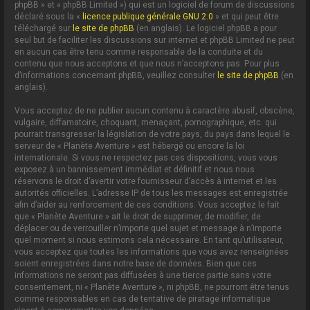
phpBB » et « phpBB Limited ») qui est un logiciel de forum de discussions
déclaré sous la «
licence publique générale GNU 2.0
» et qui peut être
téléchargé sur
le site de phpBB
(en anglais). Le logiciel phpBB a pour
seul but de faciliter les discussions sur internet et phpBB Limited ne peut
en aucun cas être tenu comme responsable de la conduite et du
contenu que nous acceptons et que nous n’acceptons pas. Pour plus
d’informations concernant phpBB, veuillez consulter
le site de phpBB
(en
anglais).
Vous acceptez de ne publier aucun contenu à caractère abusif, obscène,
vulgaire, diffamatoire, choquant, menaçant, pornographique, etc. qui
pourrait transgresser la législation de votre pays, du pays dans lequel le
serveur de « Planète Aventure » est hébergé ou encore la loi
internationale. Si vous ne respectez pas ces dispositions, vous vous
exposez à un bannissement immédiat et définitif et nous nous
réservons le droit d’avertir votre fournisseur d’accès à internet et les
autorités officielles. L’adresse IP de tous les messages est enregistrée
afin d’aider au renforcement de ces conditions. Vous acceptez le fait
que « Planète Aventure » ait le droit de supprimer, de modifier, de
déplacer ou de verrouiller n’importe quel sujet et message à n’importe
quel moment si nous estimons cela nécessaire. En tant qu’utilisateur,
vous acceptez que toutes les informations que vous avez renseignées
soient enregistrées dans notre base de données. Bien que ces
informations ne seront pas diffusées à une tierce partie sans votre
consentement, ni « Planète Aventure », ni phpBB, ne pourront être tenus
comme responsables en cas de tentative de piratage informatique