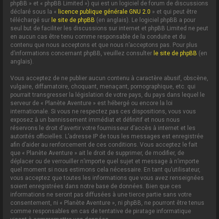
phpBB » et « phpBB Limited ») qui est un logiciel de forum de discussions
déclaré sous la «
licence publique générale GNU 2.0
» et qui peut être
téléchargé sur
le site de phpBB
(en anglais). Le logiciel phpBB a pour
seul but de faciliter les discussions sur internet et phpBB Limited ne peut
en aucun cas être tenu comme responsable de la conduite et du
contenu que nous acceptons et que nous n’acceptons pas. Pour plus
d’informations concernant phpBB, veuillez consulter
le site de phpBB
(en
anglais).
Vous acceptez de ne publier aucun contenu à caractère abusif, obscène,
vulgaire, diffamatoire, choquant, menaçant, pornographique, etc. qui
pourrait transgresser la législation de votre pays, du pays dans lequel le
serveur de « Planète Aventure » est hébergé ou encore la loi
internationale. Si vous ne respectez pas ces dispositions, vous vous
exposez à un bannissement immédiat et définitif et nous nous
réservons le droit d’avertir votre fournisseur d’accès à internet et les
autorités officielles. L’adresse IP de tous les messages est enregistrée
afin d’aider au renforcement de ces conditions. Vous acceptez le fait
que « Planète Aventure » ait le droit de supprimer, de modifier, de
déplacer ou de verrouiller n’importe quel sujet et message à n’importe
quel moment si nous estimons cela nécessaire. En tant qu’utilisateur,
vous acceptez que toutes les informations que vous avez renseignées
soient enregistrées dans notre base de données. Bien que ces
informations ne seront pas diffusées à une tierce partie sans votre
consentement, ni « Planète Aventure », ni phpBB, ne pourront être tenus
comme responsables en cas de tentative de piratage informatique