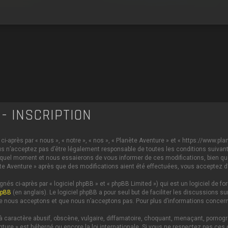
- INSCRIPTION
i-après par « nous », « notre », « nos », « Planète Aventure » et « https://www.p
s n’acceptez pas d’être légalement responsable de toutes les conditions suivante
 quel moment et nous essaierons de vous informer de ces modifications, bien qu
anète Aventure » après que des modifications aient été effectuées, vous acceptez 
és ci-après par « logiciel phpBB » et « phpBB Limited ») qui est un logiciel de 
hpBB
(en anglais). Le logiciel phpBB a pour seul but de faciliter les discussions
e nous acceptons et que nous n’acceptons pas. Pour plus d’informations concern
caractère abusif, obscène, vulgaire, diffamatoire, choquant, menaçant, pornograph
nture » est hébergé ou encore la loi internationale. Si vous ne respectez pas c