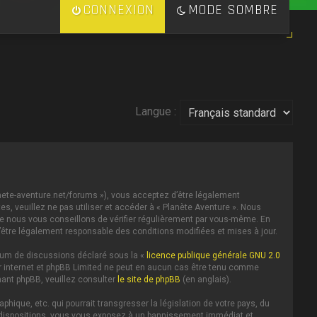
CONNEXION
MODE SOMBRE
Langue :
lanete-aventure.net/forums »), vous acceptez d’être légalement
s, veuillez ne pas utiliser et accéder à « Planète Aventure ». Nous
e nous vous conseillons de vérifier régulièrement par vous-même. En
d’être légalement responsable des conditions modifiées et mises à jour.
forum de discussions déclaré sous la «
licence publique générale GNU 2.0
 sur internet et phpBB Limited ne peut en aucun cas être tenu comme
ant phpBB, veuillez consulter
le site de phpBB
(en anglais).
ique, etc. qui pourrait transgresser la législation de votre pays, du
es dispositions, vous vous exposez à un bannissement immédiat et