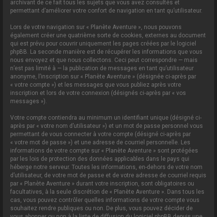
archivant de ce fait tous les sujets que vous avez consultés et
permettant d’améliorer votre confort de navigation en tant qu’utilisateur.
Lors de votre navigation sur « Planète Aventure », nous pouvons
également créer une quatrième sorte de cookies, externes au document
qui est prévu pour couvrir uniquement les pages créées par le logiciel
phpBB. La seconde manière est de récupérer les informations que vous
nous envoyez et que nous collectons. Ceci peut correspondre — mais
n’est pas limité à — la publication de messages en tant qu’utilisateur
anonyme, l’inscription sur « Planète Aventure » (désignée ci-après par
« votre compte ») et les messages que vous publiez après votre
inscription et lors de votre connexion (désignés ci-après par « vos
messages »).
Votre compte contiendra au minimum un identifiant unique (désigné ci-
après par « votre nom d’utilisateur ») et un mot de passe personnel vous
permettant de vous connecter à votre compte (désigné ci-après par
« votre mot de passe ») et une adresse de courriel personnelle. Les
informations de votre compte sur « Planète Aventure » sont protégées
par les lois de protection des données applicables dans le pays qui
héberge notre serveur. Toutes les informations, en-dehors de votre nom
d’utilisateur, de votre mot de passe et de votre adresse de courriel requis
par « Planète Aventure » durant votre inscription, sont obligatoires ou
facultatives, à la seule discrétion de « Planète Aventure ». Dans tous les
cas, vous pouvez contrôler quelles informations de votre compte vous
souhaitez rendre publiques ou non. De plus, vous pouvez décider de
vous abonner ou non à la liste de diffusion du logiciel phpBB depuis une