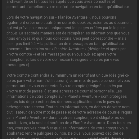
archivant de ce fait tous les sujets que vous avez consultés et
permettant d’améliorer votre confort de navigation en tant qu’utilisateur.
Lors de votre navigation sur « Planète Aventure », nous pouvons
également créer une quatrième sorte de cookies, externes au document
qui est prévu pour couvrir uniquement les pages créées par le logiciel
phpBB. La seconde manière est de récupérer les informations que vous
nous envoyez et que nous collectons. Ceci peut correspondre — mais
n’est pas limité à — la publication de messages en tant qu’utilisateur
anonyme, l’inscription sur « Planète Aventure » (désignée ci-après par
« votre compte ») et les messages que vous publiez après votre
inscription et lors de votre connexion (désignés ci-après par « vos
messages »).
Votre compte contiendra au minimum un identifiant unique (désigné ci-
après par « votre nom d’utilisateur ») et un mot de passe personnel vous
permettant de vous connecter à votre compte (désigné ci-après par
« votre mot de passe ») et une adresse de courriel personnelle. Les
informations de votre compte sur « Planète Aventure » sont protégées
par les lois de protection des données applicables dans le pays qui
héberge notre serveur. Toutes les informations, en-dehors de votre nom
d’utilisateur, de votre mot de passe et de votre adresse de courriel requis
par « Planète Aventure » durant votre inscription, sont obligatoires ou
facultatives, à la seule discrétion de « Planète Aventure ». Dans tous les
cas, vous pouvez contrôler quelles informations de votre compte vous
souhaitez rendre publiques ou non. De plus, vous pouvez décider de
vous abonner ou non à la liste de diffusion du logiciel phpBB depuis une