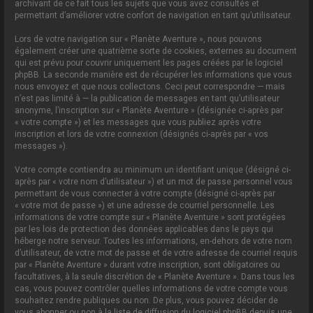
archivant de ce fait tous les sujets que vous avez consultés et
permettant d’améliorer votre confort de navigation en tant qu’utilisateur.
Lors de votre navigation sur « Planète Aventure », nous pouvons
également créer une quatrième sorte de cookies, externes au document
qui est prévu pour couvrir uniquement les pages créées par le logiciel
phpBB. La seconde manière est de récupérer les informations que vous
nous envoyez et que nous collectons. Ceci peut correspondre — mais
n’est pas limité à — la publication de messages en tant qu’utilisateur
anonyme, l’inscription sur « Planète Aventure » (désignée ci-après par
« votre compte ») et les messages que vous publiez après votre
inscription et lors de votre connexion (désignés ci-après par « vos
messages »).
Votre compte contiendra au minimum un identifiant unique (désigné ci-
après par « votre nom d’utilisateur ») et un mot de passe personnel vous
permettant de vous connecter à votre compte (désigné ci-après par
« votre mot de passe ») et une adresse de courriel personnelle. Les
informations de votre compte sur « Planète Aventure » sont protégées
par les lois de protection des données applicables dans le pays qui
héberge notre serveur. Toutes les informations, en-dehors de votre nom
d’utilisateur, de votre mot de passe et de votre adresse de courriel requis
par « Planète Aventure » durant votre inscription, sont obligatoires ou
facultatives, à la seule discrétion de « Planète Aventure ». Dans tous les
cas, vous pouvez contrôler quelles informations de votre compte vous
souhaitez rendre publiques ou non. De plus, vous pouvez décider de
vous abonner ou non à la liste de diffusion du logiciel phpBB depuis une