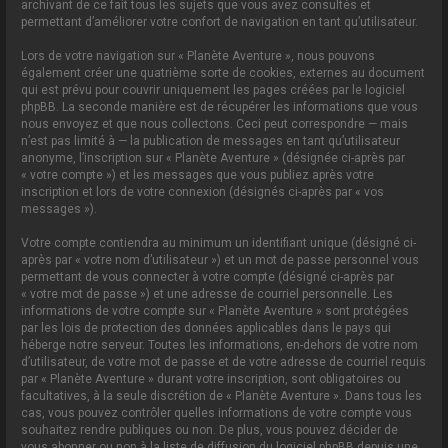
archivant de ce fait tous les sujets que vous avez consultés et
permettant d’améliorer votre confort de navigation en tant qu’utilisateur.
Lors de votre navigation sur « Planète Aventure », nous pouvons
également créer une quatrième sorte de cookies, externes au document
qui est prévu pour couvrir uniquement les pages créées par le logiciel
phpBB. La seconde manière est de récupérer les informations que vous
nous envoyez et que nous collectons. Ceci peut correspondre — mais
n’est pas limité à — la publication de messages en tant qu’utilisateur
anonyme, l’inscription sur « Planète Aventure » (désignée ci-après par
« votre compte ») et les messages que vous publiez après votre
inscription et lors de votre connexion (désignés ci-après par « vos
messages »).
Votre compte contiendra au minimum un identifiant unique (désigné ci-
après par « votre nom d’utilisateur ») et un mot de passe personnel vous
permettant de vous connecter à votre compte (désigné ci-après par
« votre mot de passe ») et une adresse de courriel personnelle. Les
informations de votre compte sur « Planète Aventure » sont protégées
par les lois de protection des données applicables dans le pays qui
héberge notre serveur. Toutes les informations, en-dehors de votre nom
d’utilisateur, de votre mot de passe et de votre adresse de courriel requis
par « Planète Aventure » durant votre inscription, sont obligatoires ou
facultatives, à la seule discrétion de « Planète Aventure ». Dans tous les
cas, vous pouvez contrôler quelles informations de votre compte vous
souhaitez rendre publiques ou non. De plus, vous pouvez décider de
vous abonner ou non à la liste de diffusion du logiciel phpBB depuis une