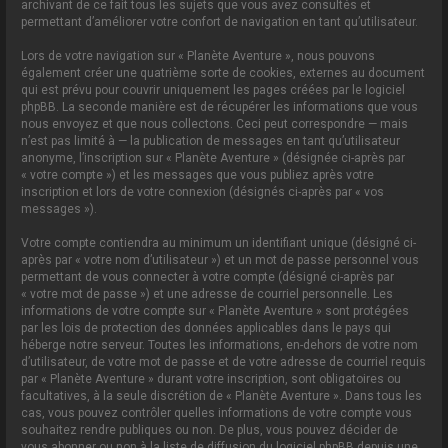
archivant de ce fait tous les sujets que vous avez consultés et
permettant d’améliorer votre confort de navigation en tant qu’utilisateur.
Lors de votre navigation sur « Planète Aventure », nous pouvons
également créer une quatrième sorte de cookies, externes au document
qui est prévu pour couvrir uniquement les pages créées par le logiciel
phpBB. La seconde manière est de récupérer les informations que vous
nous envoyez et que nous collectons. Ceci peut correspondre — mais
n’est pas limité à — la publication de messages en tant qu’utilisateur
anonyme, l’inscription sur « Planète Aventure » (désignée ci-après par
« votre compte ») et les messages que vous publiez après votre
inscription et lors de votre connexion (désignés ci-après par « vos
messages »).
Votre compte contiendra au minimum un identifiant unique (désigné ci-
après par « votre nom d’utilisateur ») et un mot de passe personnel vous
permettant de vous connecter à votre compte (désigné ci-après par
« votre mot de passe ») et une adresse de courriel personnelle. Les
informations de votre compte sur « Planète Aventure » sont protégées
par les lois de protection des données applicables dans le pays qui
héberge notre serveur. Toutes les informations, en-dehors de votre nom
d’utilisateur, de votre mot de passe et de votre adresse de courriel requis
par « Planète Aventure » durant votre inscription, sont obligatoires ou
facultatives, à la seule discrétion de « Planète Aventure ». Dans tous les
cas, vous pouvez contrôler quelles informations de votre compte vous
souhaitez rendre publiques ou non. De plus, vous pouvez décider de
vous abonner ou non à la liste de diffusion du logiciel phpBB depuis une