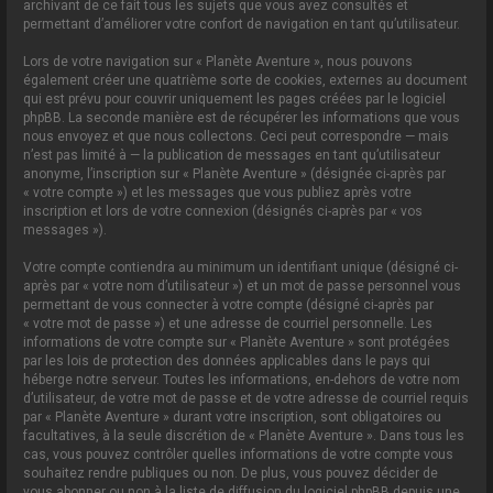
archivant de ce fait tous les sujets que vous avez consultés et
permettant d’améliorer votre confort de navigation en tant qu’utilisateur.
Lors de votre navigation sur « Planète Aventure », nous pouvons
également créer une quatrième sorte de cookies, externes au document
qui est prévu pour couvrir uniquement les pages créées par le logiciel
phpBB. La seconde manière est de récupérer les informations que vous
nous envoyez et que nous collectons. Ceci peut correspondre — mais
n’est pas limité à — la publication de messages en tant qu’utilisateur
anonyme, l’inscription sur « Planète Aventure » (désignée ci-après par
« votre compte ») et les messages que vous publiez après votre
inscription et lors de votre connexion (désignés ci-après par « vos
messages »).
Votre compte contiendra au minimum un identifiant unique (désigné ci-
après par « votre nom d’utilisateur ») et un mot de passe personnel vous
permettant de vous connecter à votre compte (désigné ci-après par
« votre mot de passe ») et une adresse de courriel personnelle. Les
informations de votre compte sur « Planète Aventure » sont protégées
par les lois de protection des données applicables dans le pays qui
héberge notre serveur. Toutes les informations, en-dehors de votre nom
d’utilisateur, de votre mot de passe et de votre adresse de courriel requis
par « Planète Aventure » durant votre inscription, sont obligatoires ou
facultatives, à la seule discrétion de « Planète Aventure ». Dans tous les
cas, vous pouvez contrôler quelles informations de votre compte vous
souhaitez rendre publiques ou non. De plus, vous pouvez décider de
vous abonner ou non à la liste de diffusion du logiciel phpBB depuis une