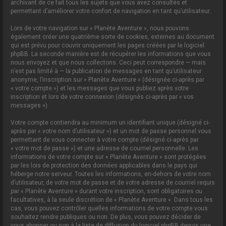
archivant de ce fait tous les sujets que vous avez consultés et
permettant d’améliorer votre confort de navigation en tant qu’utilisateur.
Lors de votre navigation sur « Planète Aventure », nous pouvons
également créer une quatrième sorte de cookies, externes au document
qui est prévu pour couvrir uniquement les pages créées par le logiciel
phpBB. La seconde manière est de récupérer les informations que vous
nous envoyez et que nous collectons. Ceci peut correspondre — mais
n’est pas limité à — la publication de messages en tant qu’utilisateur
anonyme, l’inscription sur « Planète Aventure » (désignée ci-après par
« votre compte ») et les messages que vous publiez après votre
inscription et lors de votre connexion (désignés ci-après par « vos
messages »).
Votre compte contiendra au minimum un identifiant unique (désigné ci-
après par « votre nom d’utilisateur ») et un mot de passe personnel vous
permettant de vous connecter à votre compte (désigné ci-après par
« votre mot de passe ») et une adresse de courriel personnelle. Les
informations de votre compte sur « Planète Aventure » sont protégées
par les lois de protection des données applicables dans le pays qui
héberge notre serveur. Toutes les informations, en-dehors de votre nom
d’utilisateur, de votre mot de passe et de votre adresse de courriel requis
par « Planète Aventure » durant votre inscription, sont obligatoires ou
facultatives, à la seule discrétion de « Planète Aventure ». Dans tous les
cas, vous pouvez contrôler quelles informations de votre compte vous
souhaitez rendre publiques ou non. De plus, vous pouvez décider de
vous abonner ou non à la liste de diffusion du logiciel phpBB depuis une