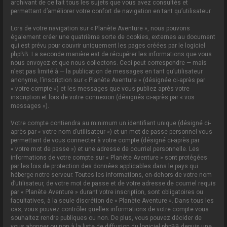
archivant de ce fait tous les sujets que vous avez consultés et
permettant d’améliorer votre confort de navigation en tant qu’utilisateur.
Lors de votre navigation sur « Planète Aventure », nous pouvons
également créer une quatrième sorte de cookies, externes au document
qui est prévu pour couvrir uniquement les pages créées par le logiciel
phpBB. La seconde manière est de récupérer les informations que vous
nous envoyez et que nous collectons. Ceci peut correspondre — mais
n’est pas limité à — la publication de messages en tant qu’utilisateur
anonyme, l’inscription sur « Planète Aventure » (désignée ci-après par
« votre compte ») et les messages que vous publiez après votre
inscription et lors de votre connexion (désignés ci-après par « vos
messages »).
Votre compte contiendra au minimum un identifiant unique (désigné ci-
après par « votre nom d’utilisateur ») et un mot de passe personnel vous
permettant de vous connecter à votre compte (désigné ci-après par
« votre mot de passe ») et une adresse de courriel personnelle. Les
informations de votre compte sur « Planète Aventure » sont protégées
par les lois de protection des données applicables dans le pays qui
héberge notre serveur. Toutes les informations, en-dehors de votre nom
d’utilisateur, de votre mot de passe et de votre adresse de courriel requis
par « Planète Aventure » durant votre inscription, sont obligatoires ou
facultatives, à la seule discrétion de « Planète Aventure ». Dans tous les
cas, vous pouvez contrôler quelles informations de votre compte vous
souhaitez rendre publiques ou non. De plus, vous pouvez décider de
vous abonner ou non à la liste de diffusion du logiciel phpBB depuis une